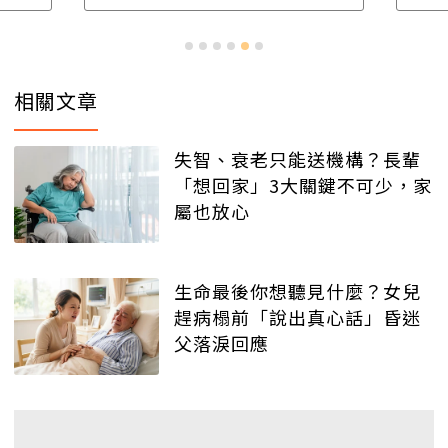
相關文章
失智、衰老只能送機構？長輩
「想回家」3大關鍵不可少，家
屬也放心
生命最後你想聽見什麼？女兒
趕病榻前「說出真心話」昏迷
父落淚回應