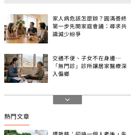
家人病危該怎麼辦？圓滿善終
第一步先開家庭會議：尋求共
識減少紛爭
交通不便、子女不在身邊…
「無門診」診所讓居家醫療深
入偏鄉
熱門文章
譚敦慈：迎接一個人老後，先