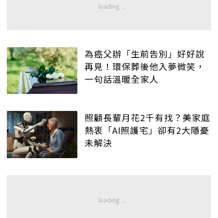
為癌父辦「生前告別」好好說
再見！環保葬後他入夢微笑，
一句話溫暖全家人
照顧長輩月花2千有找？美家庭
熱衷「AI照護宅」卻有2大隱憂
未解決