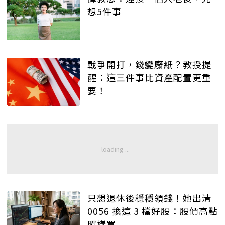
想5件事
戰爭開打，錢變廢紙？教授提
醒：這三件事比資產配置更重
要！
只想退休後穩穩領錢！她出清
0056 換這 3 檔好股：股價高點
照樣買