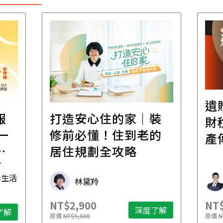
遺
報
打造安心住的家｜裝
財
一
修前必懂！住到老的
產
一
居住規劃全攻略
先
毒生活
林黛羚
NT$2,900
NT$
深度了解
了解
原價
NT$5,600
原價
N