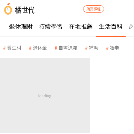
購買課程
退休理財
持續學習
在地推薦
生活百科
養生村
退休金
自書遺囑
補助
獨老