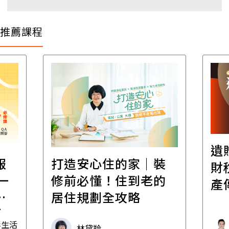
推薦課程
遺
報
打造安心住的家｜裝
財
一
修前必懂！住到老的
產
一
居住規劃全攻略
先
毒生活
林黛羚