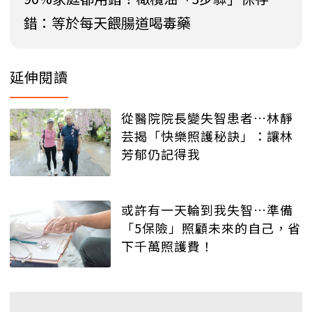
錯：等於每天餵腸道喝毒藥
延伸閱讀
從醫院院長變失智患者…林靜
芸揭「快樂照護秘訣」：讓林
芳郁仍記得我
或許有一天輪到我失智…準備
「5保險」照顧未來的自己，省
下千萬照護費！