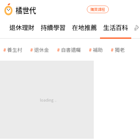
購買課程
退休理財
持續學習
在地推薦
生活百科
養生村
退休金
自書遺囑
補助
獨老