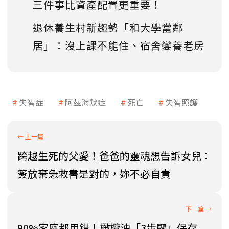
三件事比資產配置更重要！
退休養生村新趨勢「和大學當鄰
居」：沒上課不能住、宿舍變養老房
失智症
阿茲海默症
死亡
失智照護
跨越生死的父愛！爸爸的靈魂想告訴女兒：
簽放棄急救書是對的，妳不必自責
90%家庭都用錯！橄欖油「3步驟」保存