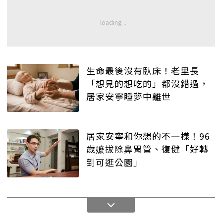
生命最後沒有臥床！老里長
「想見的想吃的」都沒錯過，
居家安寧睡夢中離世
居家安寧和你想的不一樣！96
歲嬷拔除鼻胃管、復健「好轉
到可逛公園」