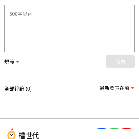
規範
發布
最新發表在前
全部評論 (
)
0