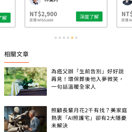
NT$2,900
NT$
深度了解
了解
原價
NT$5,600
原價
N
相關文章
為癌父辦「生前告別」好好說
再見！環保葬後他入夢微笑，
一句話溫暖全家人
照顧長輩月花2千有找？美家庭
熱衷「AI照護宅」卻有2大隱憂
未解決