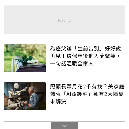
為癌父辦「生前告別」好好說
再見！環保葬後他入夢微笑，
一句話溫暖全家人
照顧長輩月花2千有找？美家庭
熱衷「AI照護宅」卻有2大隱憂
未解決