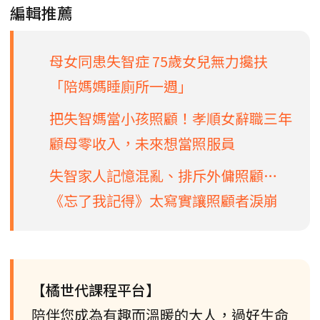
編輯推薦
母女同患失智症 75歲女兒無力攙扶
「陪媽媽睡廁所一週」
把失智媽當小孩照顧！孝順女辭職三年
顧母零收入，未來想當照服員
失智家人記憶混亂、排斥外傭照顧…
《忘了我記得》太寫實讓照顧者淚崩
【橘世代課程平台】
陪伴您成為有趣而溫暖的大人，過好生命