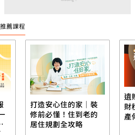
推薦課程
遺
報
打造安心住的家｜裝
財
一
修前必懂！住到老的
產
一
居住規劃全攻略
先