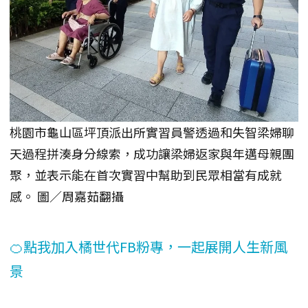
桃園市龜山區坪頂派出所實習員警透過和失智梁婦聊
天過程拼湊身分線索，成功讓梁婦返家與年邁母親團
聚，並表示能在首次實習中幫助到民眾相當有成就
感。 圖／周嘉茹翻攝
🍊點我加入橘世代FB粉專，一起展開人生新風
景