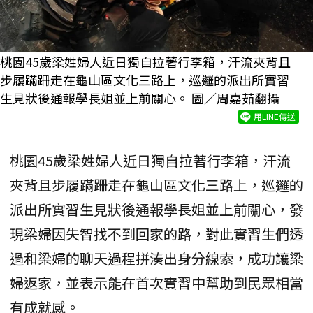
桃園45歲梁姓婦人近日獨自拉著行李箱，汗流夾背且
步履蹣跚走在龜山區文化三路上，巡邏的派出所實習
生見狀後通報學長姐並上前關心。 圖／周嘉茹翻攝
用LINE傳送
桃園45歲梁姓婦人近日獨自拉著行李箱，汗流
夾背且步履蹣跚走在龜山區文化三路上，巡邏的
派出所實習生見狀後通報學長姐並上前關心，發
現梁婦因失智找不到回家的路，對此實習生們透
過和梁婦的聊天過程拼湊出身分線索，成功讓梁
婦返家，並表示能在首次實習中幫助到民眾相當
有成就感。