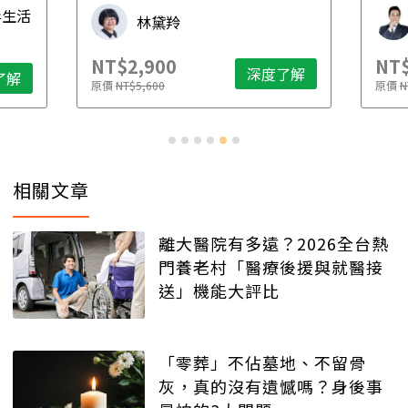
毒生活
林黛羚
NT$2,900
NT$
深度了解
了解
原價
NT$5,600
原價
N
相關文章
離大醫院有多遠？2026全台熱
門養老村「醫療後援與就醫接
送」機能大評比
「零葬」不佔墓地、不留骨
灰，真的沒有遺憾嗎？身後事