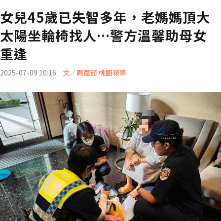
女兒45歲已失智多年，老媽媽頂大
太陽坐輪椅找人…警方溫馨助母女
重逢
2025-07-09 10:16
文／周嘉茹 桃園報導