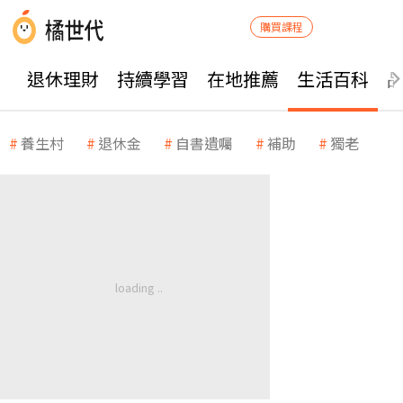
購買課程
退休理財
持續學習
在地推薦
生活百科
養生村
退休金
自書遺囑
補助
獨老