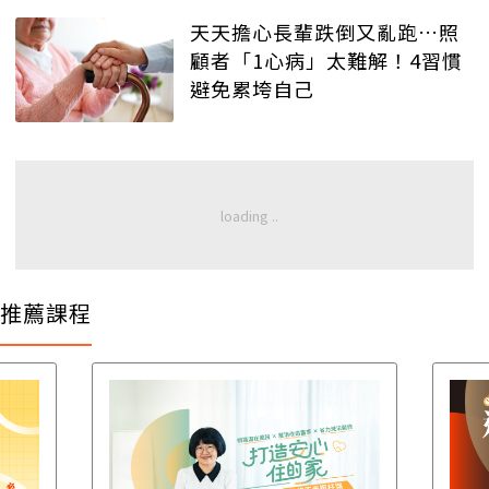
天天擔心長輩跌倒又亂跑…照
顧者「1心病」太難解！4習慣
避免累垮自己
推薦課程