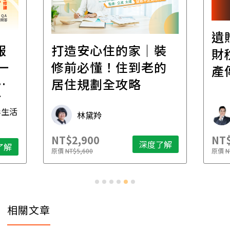
遺
報
打造安心住的家｜裝
財
一
修前必懂！住到老的
產
一
居住規劃全攻略
先
毒生活
林黛羚
NT$2,900
NT$
深度了解
了解
原價
NT$5,600
原價
N
相關文章