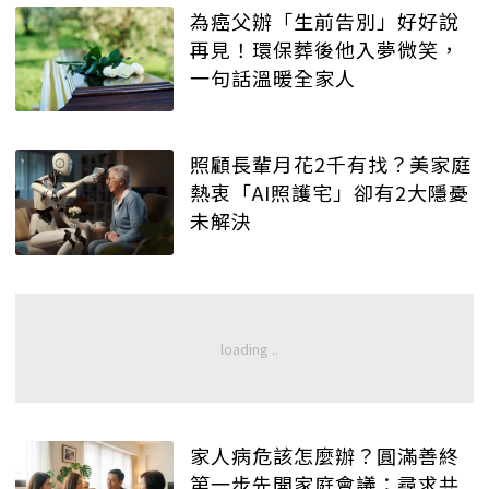
為癌父辦「生前告別」好好說
再見！環保葬後他入夢微笑，
一句話溫暖全家人
照顧長輩月花2千有找？美家庭
熱衷「AI照護宅」卻有2大隱憂
未解決
家人病危該怎麼辦？圓滿善終
第一步先開家庭會議：尋求共