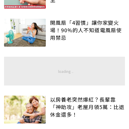
開風扇「4習慣」讓你家變火
場！90%的人不知道電風扇使
用禁忌
以房養老突然爆紅？長輩靠
「神助攻」老屋月領5萬：比退
休金還多！