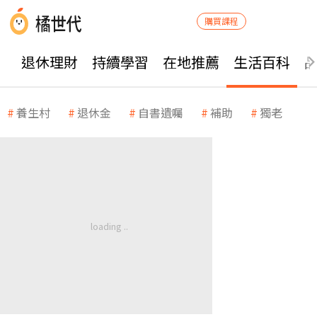
購買課程
退休理財
持續學習
在地推薦
生活百科
養生村
退休金
自書遺囑
補助
獨老