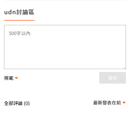
udn討論區
規範
發布
最新發表在前
全部評論 (
)
0