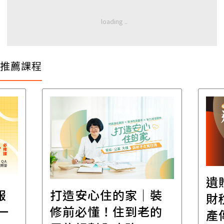
推薦課程
遺
報
打造安心住的家｜裝
財
一
修前必懂！住到老的
產