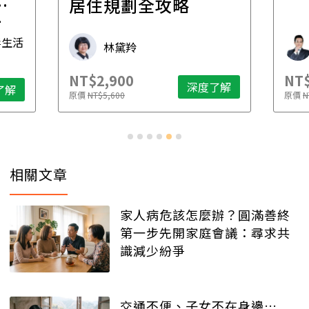
一
居住規劃全攻略
先
毒生活
林黛羚
NT$2,900
NT$
深度了解
了解
原價
NT$5,600
原價
N
相關文章
家人病危該怎麼辦？圓滿善終
第一步先開家庭會議：尋求共
識減少紛爭
交通不便、子女不在身邊…