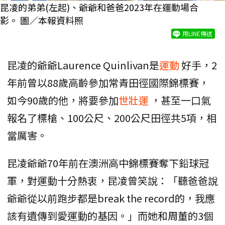
昆凌的弟弟(左起)、爺爺和爸爸2023年在運動場合
影。 圖／本報資料照
用LINE傳送
昆凌的爺爺Laurence Quinlivan是
運動
好手，2
年前曾以88歲高齡參加常青田徑國際錦標賽，
如今90歲的他，將要參加
世壯運
，甚至一口氣
報名了標槍、100公尺、200公尺田徑共5項，相
當厲害。
昆凌爺爺70年前在澳洲高中錦標賽奪下鉛球冠
軍，對運動十分熱衷，昆凌曾笑說：「聽爸爸說
爺爺從以前跑步都是break the record的，我應
該有遺傳到愛運動的基因。」而她和周董的3個