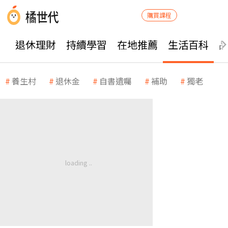
購買課程
退休理財
持續學習
在地推薦
生活百科
養生村
退休金
自書遺囑
補助
獨老