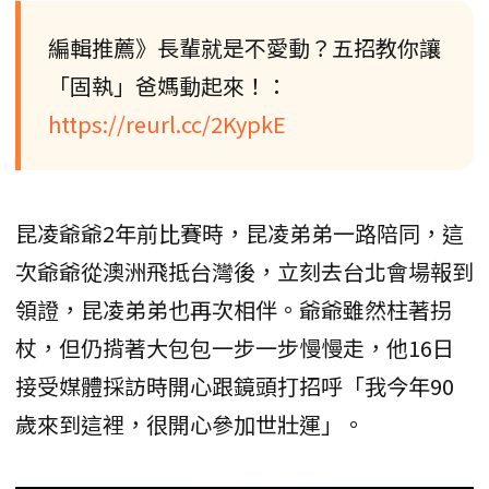
編輯推薦》長輩就是不愛動？五招教你讓
「固執」爸媽動起來！：
https://reurl.cc/2KypkE
昆凌爺爺2年前比賽時，昆凌弟弟一路陪同，這
次爺爺從澳洲飛抵台灣後，立刻去台北會場報到
領證，昆凌弟弟也再次相伴。爺爺雖然柱著拐
杖，但仍揹著大包包一步一步慢慢走，他16日
接受媒體採訪時開心跟鏡頭打招呼「我今年90
歲來到這裡，很開心參加世壯運」。