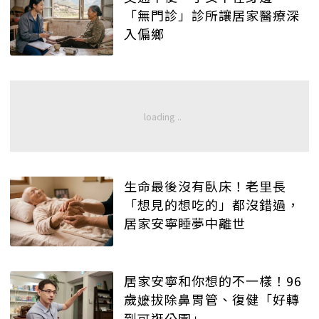
「無門診」診所讓居家醫療深
入偏鄉
生命最後沒有臥床！老里長
「想見的想吃的」都沒錯過，
居家安寧睡夢中離世
居家安寧和你想的不一樣！96
歲嬷拔除鼻胃管、復健「好轉
到可逛公園」