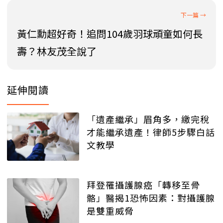
黃仁勳超好奇！追問104歲羽球頑童如何長
壽？林友茂全說了
延伸閱讀
「遺產繼承」眉角多，繳完稅
才能繼承遺產！律師5步驟白話
文教學
拜登罹攝護腺癌「轉移至骨
骼」醫揭1恐怖因素：對攝護腺
是雙重威脅