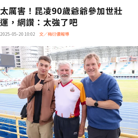
太厲害！昆凌90歲爺爺參加世壯
運，網讚：太強了吧
2025-05-20 10:02
文／梅衍儂報導