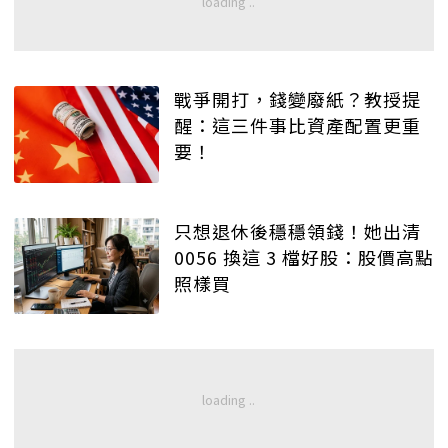
戰爭開打，錢變廢紙？教授提
醒：這三件事比資產配置更重
要！
只想退休後穩穩領錢！她出清
0056 換這 3 檔好股：股價高點
照樣買