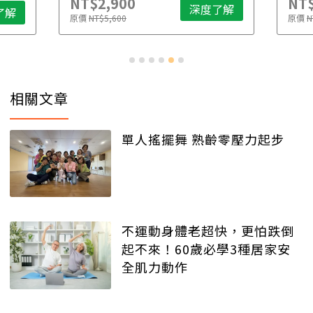
NT$2,900
NT$
深度了解
了解
原價
NT$5,600
原價
N
相關文章
單人搖擺舞 熟齡零壓力起步
不運動身體老超快，更怕跌倒
起不來！60歲必學3種居家安
全肌力動作