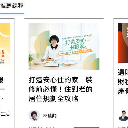
推薦課程
遺
報
打造安心住的家｜裝
財
一
修前必懂！住到老的
產
一
居住規劃全攻略
先
毒生活
林黛羚