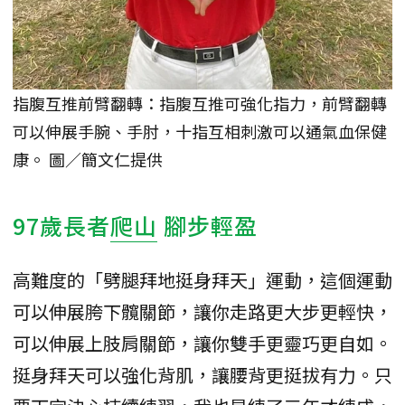
指腹互推前臂翻轉：指腹互推可強化指力，前臂翻轉
可以伸展手腕、手肘，十指互相刺激可以通氣血保健
康。 圖／簡文仁提供
97歲長者
爬山
腳步輕盈
高難度的「劈腿拜地挺身拜天」運動，這個運動
可以伸展胯下髖關節，讓你走路更大步更輕快，
可以伸展上肢肩關節，讓你雙手更靈巧更自如。
挺身拜天可以強化背肌，讓腰背更挺拔有力。只