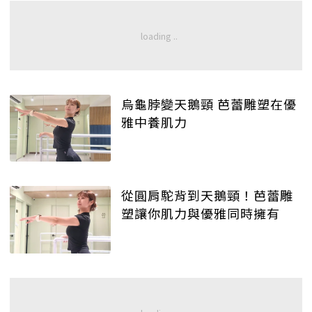
烏龜脖變天鵝頸 芭蕾雕塑在優
雅中養肌力
從圓肩駝背到天鵝頸！芭蕾雕
塑讓你肌力與優雅同時擁有