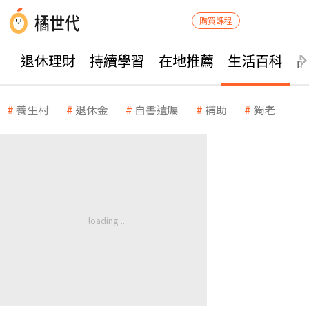
購買課程
退休理財
持續學習
在地推薦
生活百科
養生村
退休金
自書遺囑
補助
獨老