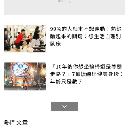
99%的人根本不想運動！熟齡
動起來的關鍵：想生活自理別
臥床
「10年後你想坐輪椅還是尊嚴
走路？」7旬嬤練出健美身段：
年齡只是數字
熱門文章