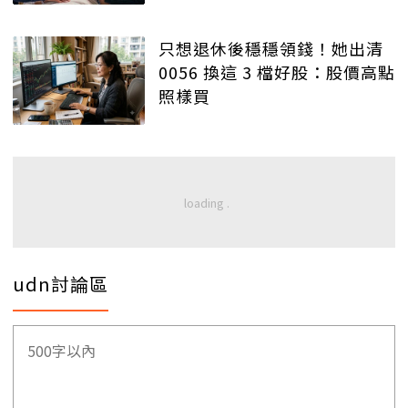
只想退休後穩穩領錢！她出清
0056 換這 3 檔好股：股價高點
照樣買
udn討論區