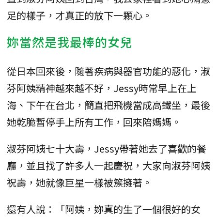
足的樣子，才真正的放下一顆心。
妳當然是我最棒的女兒
從日本回來後，隨著疾病與器官功能的惡化，淑
芬阿姨精神越來越不好，Jessy時常早上在上
海、下午在台北，簡直把飛機當成高鐵坐，最後
她乾脆暫停手上所有工作，回來陪媽媽。
淑芬阿姨七十大壽，Jessy帶著她去了喜歡的餐
廳，並且找了許多人一起慶祝，大家向淑芬阿姨
祝壽，她就像巨星一樣被簇擁著。
還有人說：「阿姨，妳真的生了一個很好的女