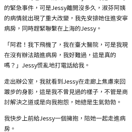
的緊急事件，可是Jessy離開沒多久，淑芬阿姨
的病情就出現了重大改變，我先安排她住進安寧
病房，同時趕緊聯繫在上海的Jessy。
「阿君！我下飛機了，我在臺大醫院，可是我現
在沒有辦法踏進病房，我好難過，這是真的
嗎？」Jessy慌亂地打電話給我。
走出辦公室，我就看到Jessy在走廊上焦慮來回
踱步的身影，這是我不曾見過的樣子，不管是商
討解決之道或是向我抱怨，她總是生氣勃勃。
我快步上前給Jessy一個擁抱，陪她一起走進病
房。