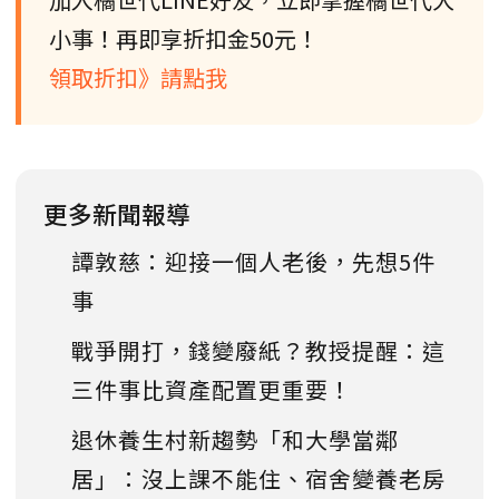
小事！再即享折扣金50元！
領取折扣》請點我
更多新聞報導
譚敦慈：迎接一個人老後，先想5件
事
戰爭開打，錢變廢紙？教授提醒：這
三件事比資產配置更重要！
退休養生村新趨勢「和大學當鄰
居」：沒上課不能住、宿舍變養老房