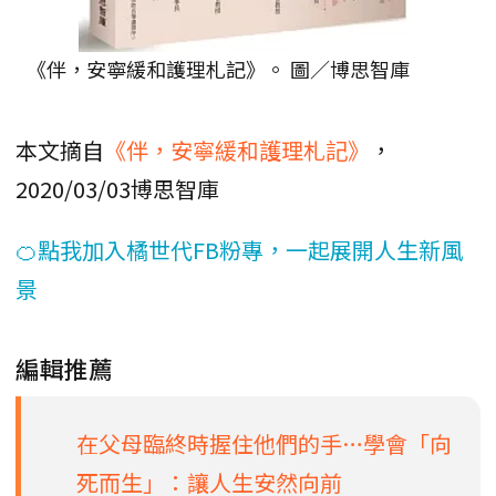
《伴，安寧緩和護理札記》。 圖／博思智庫
本文摘自
《伴，安寧緩和護理札記》
，
2020/03/03博思智庫
🍊點我加入橘世代FB粉專，一起展開人生新風
景
編輯推薦
在父母臨終時握住他們的手…學會「向
死而生」：讓人生安然向前