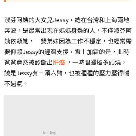
淑芬阿姨的大女兒Jessy，總在台灣和上海兩地
奔波，是最常出現在媽媽身邊的人，不僅淑芬阿
姨依賴她，一雙弟妹因為工作不穩定，也經常需
要仰賴Jessy的經濟支援，雪上加霜的是，此時
爸爸竟然被診斷出
肝癌
，一時間蠟燭多頭燒，
饒是Jessy有三頭六臂，也被種種的壓力壓得喘
不過氣。