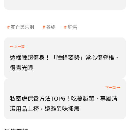
死亡與告別
善終
肝癌
這樣睡超傷身！「睡錯姿勢」當心傷脊椎、
得青光眼
私密處保養方法TOP6！吃蔓越莓、專屬清
潔用品上榜，遠離異味搔癢