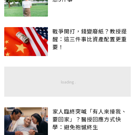
戰爭開打，錢變廢紙？教授提
醒：這三件事比資產配置更重
要！
家人臨終突喊「有人來接我、
要回家」？醫授回應方式快
學：避免抱憾終生