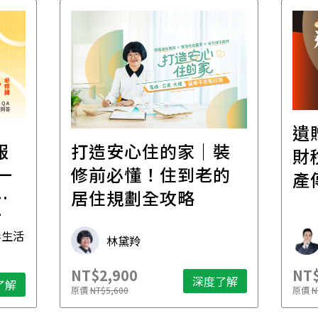
遺
報
打造安心住的家｜裝
財
一
修前必懂！住到老的
產
一
居住規劃全攻略
先
毒生活
林黛羚
NT$2,900
NT$
深度了解
了解
原價
NT$5,600
原價
N