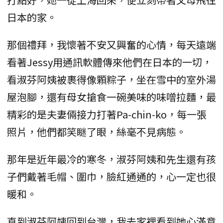
日本的家。
那個禮拜，我懷著不安又興奮的心情，每天遠端
看著Jessy用通訊軟體傳來他們在日本的一切，
看淑芬阿姨被裹得像顆粽子，坐在雪中的室外湯
屋泡腳，還有母女搶食一碗美味的味噌拉麵，最
精彩的是夫妻倆接力打著Pa-chin-ko，每一張
照片，他們都笑瞇了眼，絲毫不見病態。
那年是近年最冷的寒冬，淑芬阿姨和先生還有孩
子們戴著毛帽、圍巾，臉紅通通的，心一定也很
暖和。
直到淑芬阿姨回到台灣，我去家裡看到她心滿意