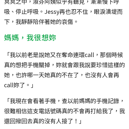
冥冥之中，淑芬阿姨似乎有聽見，漸漸慢下呼
吸、停止呼吸。Jessy再也忍不住，眼淚潰堤而
下，我靜靜陪伴著她的哀傷。
媽媽，我很想妳
「我以前老是說她又在奪命連環call，那個時候
真的想把手機關掉，妳就會跟我說要珍惜這樣的
她，也許哪一天她真的不在了，也沒有人會再
call妳了。」
「我現在會看著手機，查以前媽媽的手機記錄，
很難相信這支電話號碼真的不會再打給我了，我
還回撥回去真的沒有人接了！」