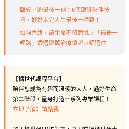
臨終者的最後一刻：6個臨終陪伴技
巧，好好走完人生最後一哩路！
如何善終，讓生命不留遺憾？「最後一
哩路」透過懷舊治療憶起幸福過往
【橘世代課程平台】
陪伴您成為有趣而溫暖的大人，過好生命
第二階段，量身打造一系列專業課程！
立即了解》請點我
加入橘世代LINE好友，立即掌握橘世代大