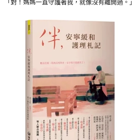
「對！媽媽一直守護著我，就像沒有離開過。」