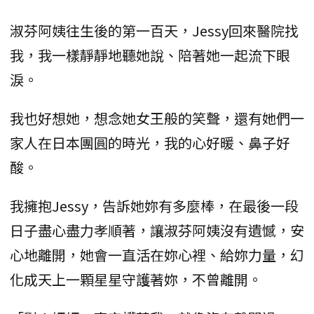
淑芬阿姨往生後的第一百天，Jessy回來醫院找
我，我一樣靜靜地聽她說、陪著她一起流下眼
淚。
我也好想她，想念她女王般的笑聲，還有她們一
家人在日本團圓的時光，我的心好暖、鼻子好
酸。
我擁抱Jessy，告訴她妳有多麼棒，在最後一段
日子盡心盡力孝順著，讓淑芬阿姨沒有遺憾，安
心地離開，她會一直活在妳心裡、給妳力量，幻
化成天上一顆星星守護著妳，不曾離開。