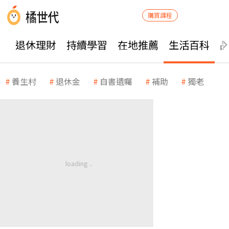
購買課程
退休理財
持續學習
在地推薦
生活百科
養生村
退休金
自書遺囑
補助
獨老