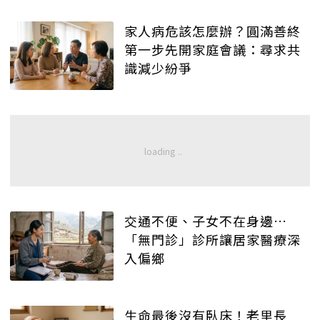
家人病危該怎麼辦？圓滿善終
第一步先開家庭會議：尋求共
識減少紛爭
交通不便、子女不在身邊…
「無門診」診所讓居家醫療深
入偏鄉
生命最後沒有臥床！老里長