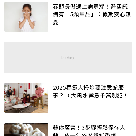
春節長假遇上病毒潮！醫建議
備有「5類藥品」：假期安心無
憂
2025春節大掃除要注意蛇麼
事？10大風水禁忌千萬別犯！
蒜你厲害！3步驟輕鬆保存大
蒜：放一年依然新鮮香辣