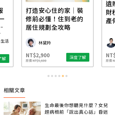
遺
報
打造安心住的家｜裝
財
一
修前必懂！住到老的
產
一
居住規劃全攻略
先
毒生活
林黛羚
NT$2,900
NT$
深度了解
了解
原價
NT$5,600
原價
N
相關文章
生命最後你想聽見什麼？女兒
趕病榻前「說出真心話」昏迷