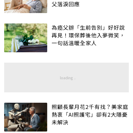
父落淚回應
為癌父辦「生前告別」好好說
再見！環保葬後他入夢微笑，
一句話溫暖全家人
照顧長輩月花2千有找？美家庭
熱衷「AI照護宅」卻有2大隱憂
未解決