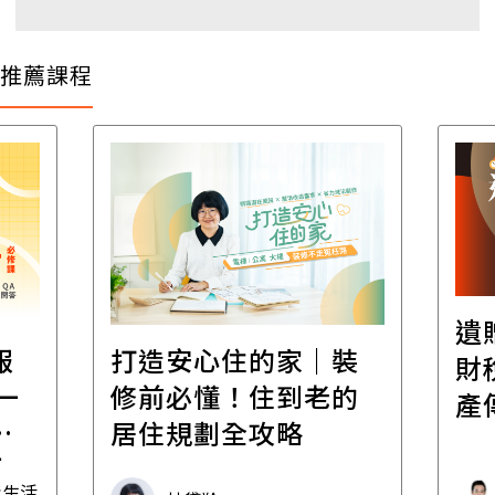
推薦課程
遺
報
打造安心住的家｜裝
財
一
修前必懂！住到老的
產
一
居住規劃全攻略
先
毒生活