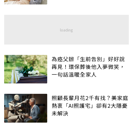
為癌父辦「生前告別」好好說
再見！環保葬後他入夢微笑，
一句話溫暖全家人
照顧長輩月花2千有找？美家庭
熱衷「AI照護宅」卻有2大隱憂
未解決