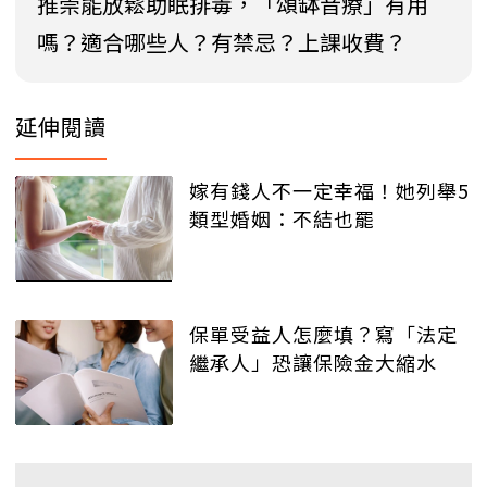
推崇能放鬆助眠排毒，「頌缽音療」有用
嗎？適合哪些人？有禁忌？上課收費？
延伸閱讀
嫁有錢人不一定幸福！她列舉5
類型婚姻：不結也罷
保單受益人怎麼填？寫「法定
繼承人」恐讓保險金大縮水