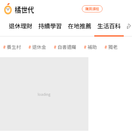
購買課程
退休理財
持續學習
在地推薦
生活百科
養生村
退休金
自書遺囑
補助
獨老