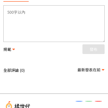
規範
發布
最新發表在前
全部評論 (
)
0