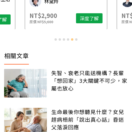
林黛羚
NT$2,900
NT$
深度了解
了解
原價
NT$5,600
原價
N
相關文章
失智、衰老只能送機構？長輩
「想回家」3大關鍵不可少，家
屬也放心
生命最後你想聽見什麼？女兒
趕病榻前「說出真心話」昏迷
父落淚回應