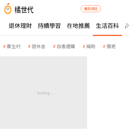
購買課程
退休理財
持續學習
在地推薦
生活百科
養生村
退休金
自書遺囑
補助
獨老