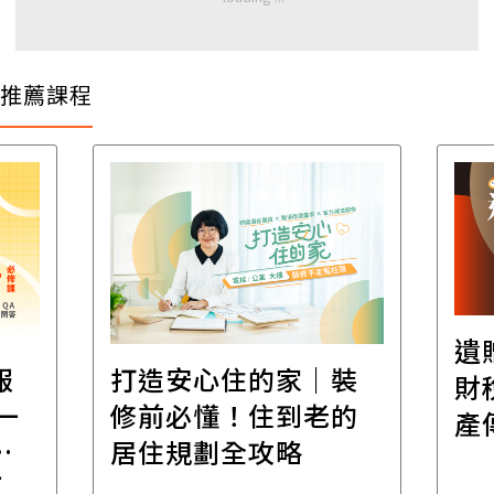
推薦課程
遺贈稅規劃直播課│
的家｜裝
財稅專家親授，讓資
住到老的
產傳承更有效率
攻略