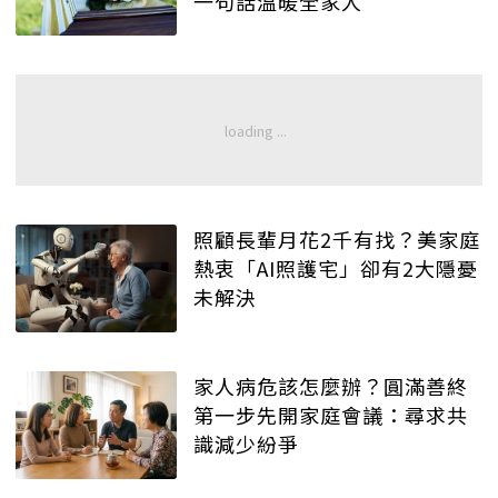
一句話溫暖全家人
照顧長輩月花2千有找？美家庭
熱衷「AI照護宅」卻有2大隱憂
未解決
家人病危該怎麼辦？圓滿善終
第一步先開家庭會議：尋求共
識減少紛爭