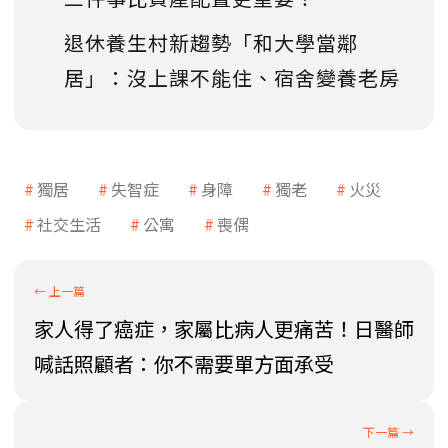
退休養生村新趨勢「和大學當鄰
居」：沒上課不能住、宿舍變養老房
獨居
失智症
身障
獨老
火災
社交生活
公寓
喪偶
家人得了癌症，家屬比病人更痛苦！日醫師
喊話照顧者：你不需要單方面承受