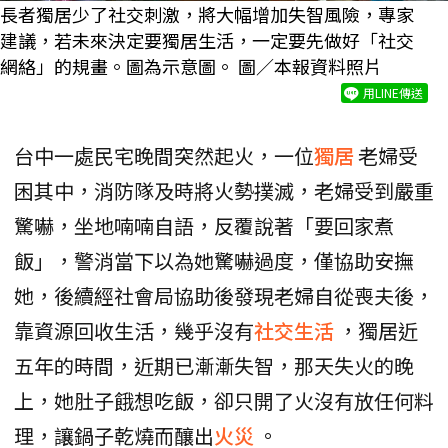
長者獨居少了社交刺激，將大幅增加失智風險，專家
建議，若未來決定要獨居生活，一定要先做好「社交
網絡」的規畫。圖為示意圖。 圖／本報資料照片
用LINE傳送
台中一處民宅晚間突然起火，一位
獨居
老婦受
困其中，消防隊及時將火勢撲滅，老婦受到嚴重
驚嚇，坐地喃喃自語，反覆說著「要回家煮
飯」，警消當下以為她驚嚇過度，僅協助安撫
她，後續經社會局協助後發現老婦自從喪夫後，
靠資源回收生活，幾乎沒有
社交生活
，獨居近
五年的時間，近期已漸漸失智，那天失火的晚
上，她肚子餓想吃飯，卻只開了火沒有放任何料
理，讓鍋子乾燒而釀出
火災
。