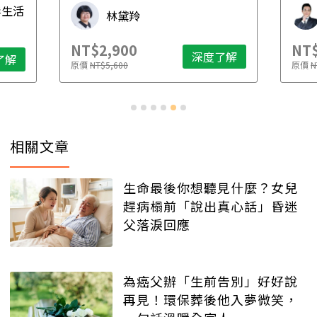
財稅專家 朱家棟
NT$2,500
深度了解
深度了解
原價
NT$4,888
相關文章
生命最後你想聽見什麼？女兒
趕病榻前「說出真心話」昏迷
父落淚回應
為癌父辦「生前告別」好好說
再見！環保葬後他入夢微笑，