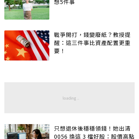
想5件事
戰爭開打，錢變廢紙？教授提
醒：這三件事比資產配置更重
要！
只想退休後穩穩領錢！她出清
0056 換這 3 檔好股：股價高點