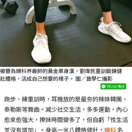
被譽為婦科界最帥的黃金單身漢，劉偉民重訓鍛鍊健
壯體格，活成自己想要的樣子。 圖／曾學仁攝影
用LINE傳送
跑步、練重訓時，耳機放的是最夯的辣妹韓團、
泰勒斯等舞曲。減少社交生活，多多運動，內心
愈來愈強大，撩妹時間變多了，但自虧「性生活
並沒有增加」。身高一米八體格健壯，
婦科
名