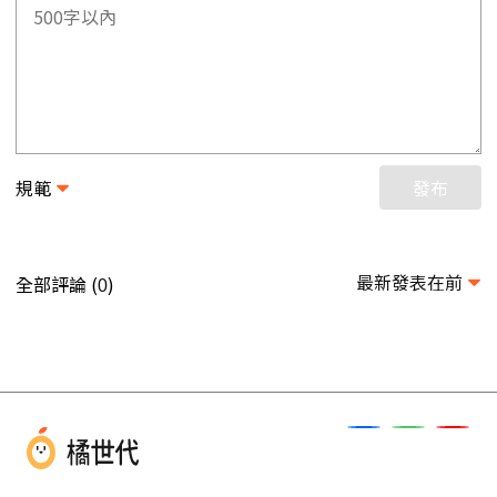
規範
發布
最新發表在前
全部評論 (
)
0