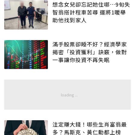
想念女兒卻忘記她住哪…9旬失
智翁搭計程車苦尋 運將1暖舉
助他找到家人
滿手股票卻睡不好？經濟學家
揭密「投資獲利」訣竅，做對
一事讓你投資不再失眠
注定賺大錢！哪些生肖富翁最
多？馬斯克、黃仁勳都上榜