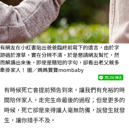
有網友在小紅書貼出爸爸臨終前寫下的遺言，由於字
跡過於潦草，實在分辨不清，於是懇請網友幫忙，然
而解讀出來後，即使是簡短的字句，卻看出老父親多
牽掛家人！ 圖／媽媽寶寶mombaby
用LINE傳送
有時候死亡會提前預告到來，讓我們有充裕的時
間陪伴家人，走完生命最後的過程；但是更多的
時候，死亡卻是來得讓人毫無防備，說發生就發
生，讓你措手不及。