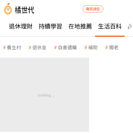
購買課程
退休理財
持續學習
在地推薦
生活百科
養生村
退休金
自書遺囑
補助
獨老