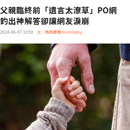
父親臨終前「遺言太潦草」PO網
釣出神解答卻讓網友淚崩
2024-06-07 10:59
文／媽媽寶寶mombaby