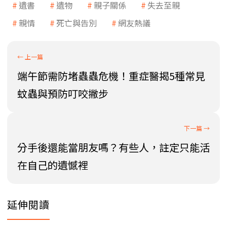
遺書
遺物
親子關係
失去至親
親情
死亡與告別
網友熱議
端午節需防堵蟲蟲危機！重症醫揭5種常見
蚊蟲與預防叮咬撇步
分手後還能當朋友嗎？有些人，註定只能活
在自己的遺憾裡
延伸閱讀