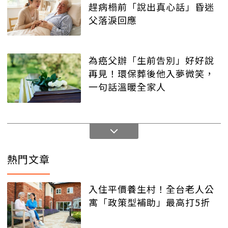
趕病榻前「說出真心話」昏迷
父落淚回應
為癌父辦「生前告別」好好說
再見！環保葬後他入夢微笑，
一句話溫暖全家人
熱門文章
入住平價養生村！全台老人公
寓「政策型補助」最高打5折