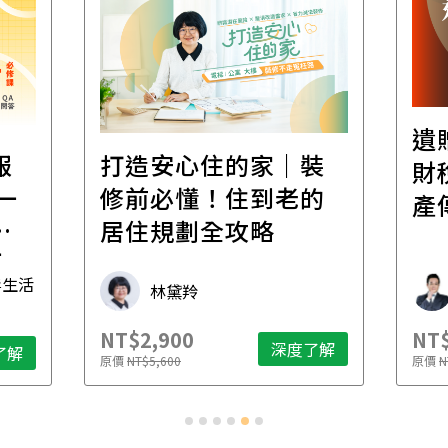
遺
報
打造安心住的家｜裝
財
一
修前必懂！住到老的
產
一
居住規劃全攻略
先
毒生活
林黛羚
NT$2,900
NT$
深度了解
了解
原價
NT$5,600
原價
N