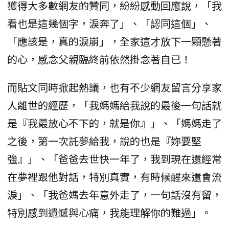
獲得大多數網友的贊同，紛紛感動回應說，「我
看也是這幾個字，淚奔了」、「認同這個」、
「應該是，真的淚崩」，全家這才放下一顆懸著
的心，感念父親臨終前依然掛念著自已！
而貼文同時掀起熱議，也有不少網友留言分享家
人離世的經歷，「我媽媽給我說的最後一句話就
是『我最放心不下的，就是你』」、「媽媽走了
之後，第一次託夢給我，說的也是『妳要堅
強』」、「爸爸去世快一年了，我到現在還經常
在夢裡跟他對話，特別真實，有時候醒來還會流
淚」、「我爸媽去年意外走了，一句話沒有留，
特別感到遺憾與心痛，我能理解你的難過」。