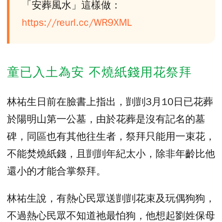
「安葬風水」這樣做：
https://reurl.cc/WR9XML
童已入土為安 不燒紙錢用花祭拜
林祐生日前在臉書上指出，剴剴3月10日已花葬
於陽明山第一公墓，由於花葬是沒有記名的墓
碑，同區也有其他往生者，祭拜只能用一束花，
不能焚燒紙錢，且剴剴年紀太小，除非年齡比他
還小的才能合掌祭拜。
林祐生說，有熱心民眾送剴剴花束及玩偶狗狗，
不過熱心民眾不知道祂最怕狗，他想起劉姓保母