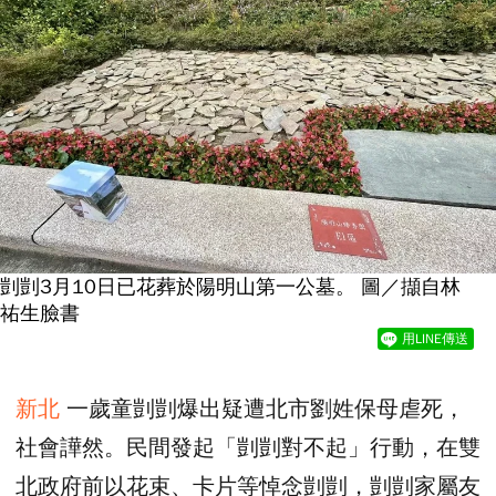
剴剴3月10日已花葬於陽明山第一公墓。 圖／擷自林
祐生臉書
用LINE傳送
新北
一歲童剴剴爆出疑遭北市劉姓保母虐死，
社會譁然。民間發起「剴剴對不起」行動，在雙
北政府前以花束、卡片等悼念剴剴，剴剴家屬友