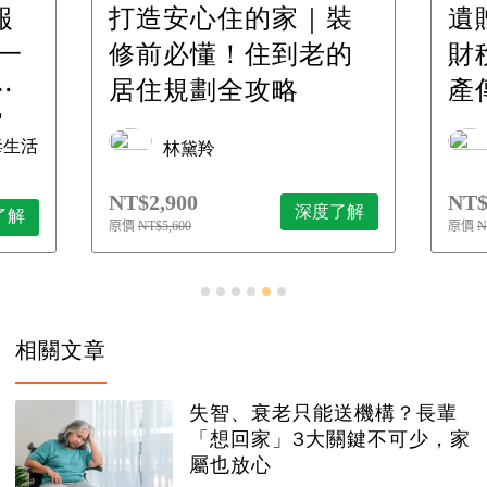
報
打造安心住的家｜裝
遺
一
修前必懂！住到老的
財
一
居住規劃全攻略
產
先
毒生活
林黛羚
NT$2,900
NT$
深度了解
了解
原價
NT$5,600
原價
N
相關文章
失智、衰老只能送機構？長輩
「想回家」3大關鍵不可少，家
屬也放心