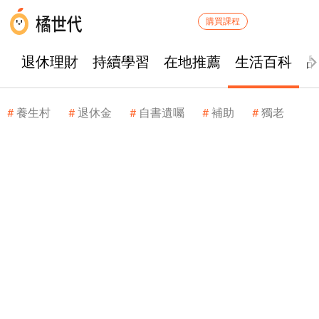
購買課程
退休理財
持續學習
在地推薦
生活百科
養生村
退休金
自書遺囑
補助
獨老