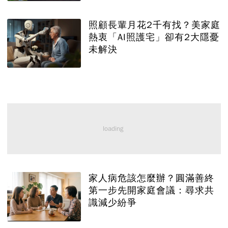
照顧長輩月花2千有找？美家庭
熱衷「AI照護宅」卻有2大隱憂
未解決
家人病危該怎麼辦？圓滿善終
第一步先開家庭會議：尋求共
識減少紛爭