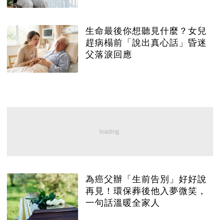
生命最後你想聽見什麼？女兒
趕病榻前「說出真心話」昏迷
父落淚回應
為癌父辦「生前告別」好好說
再見！環保葬後他入夢微笑，
一句話溫暖全家人