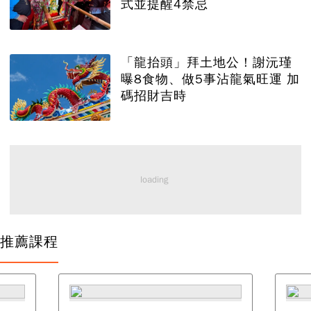
式並提醒4禁忌
「龍抬頭」拜土地公！謝沅瑾
曝8食物、做5事沾龍氣旺運 加
碼招財吉時
推薦課程