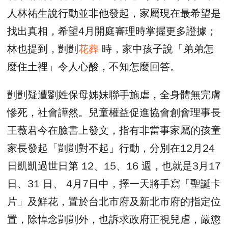
人林祐生說行動並非他發起，家屬現在最希望是
找出真相，希望4月開庭審理時掌握更多證據；
林也提到，剴剴
花葬
時，家中孩子說「弟弟怎
麼住土裡」令人心酸，不知怎麼回答。
剴剴疑遭劉姓保母姊妹聯手施虐，全身體無完膚
慘死，社會譁然。兒童權益促進協會創會理事長
王薇君今在臉書上發文，指有非當事家屬的孩童
家長發起「剴剴對不起」行動，分別在12月24
日凱凱過世日第 12、15、16 週，也就是3月17
日、31 日、 4月7日中，擇一天將手寫「聖誕卡
片」及鮮花，置於台北市府及新北市府的指定位
置，除悼念剴剴外，也訴求政府正視兒虐，嚴懲