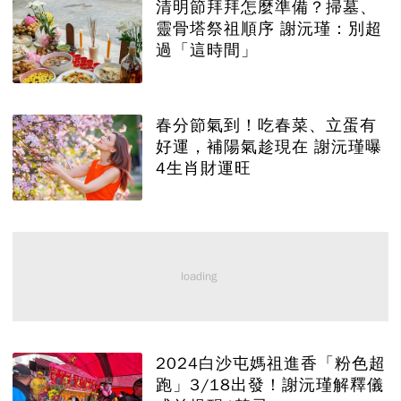
清明節拜拜怎麼準備？掃墓、
靈骨塔祭祖順序 謝沅瑾：別超
過「這時間」
春分節氣到！吃春菜、立蛋有
好運，補陽氣趁現在 謝沅瑾曝
4生肖財運旺
2024白沙屯媽祖進香「粉色超
跑」3/18出發！謝沅瑾解釋儀