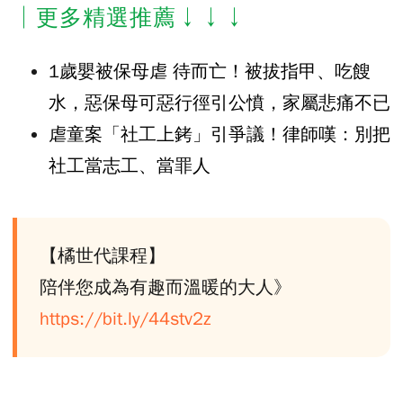
│更多精選推薦↓↓↓
1歲嬰被保母虐 待而亡！被拔指甲、吃餿
水，惡保母可惡行徑引公憤，家屬悲痛不已
虐童案「社工上銬」引爭議！律師嘆：別把
社工當志工、當罪人
【橘世代課程】
陪伴您成為有趣而溫暖的大人》
https://bit.ly/44stv2z