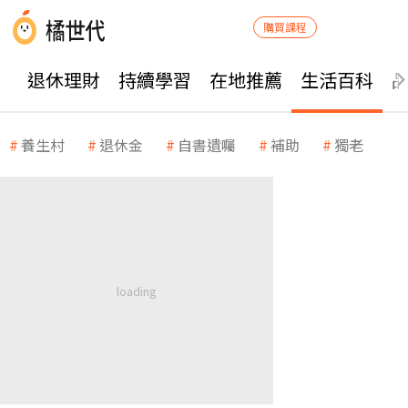
購買課程
退休理財
持續學習
在地推薦
生活百科
養生村
退休金
自書遺囑
補助
獨老