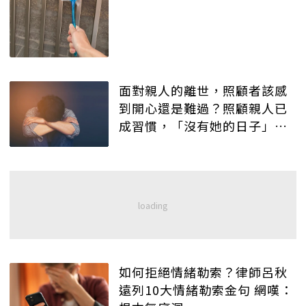
面對親人的離世，照顧者該感
到開心還是難過？照顧親人已
成習慣，「沒有她的日子」竟
找不到生活重心
如何拒絕情緒勒索？律師呂秋
遠列10大情緒勒索金句 網嘆：