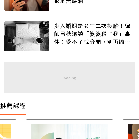
根本無底洞
步入婚姻是女生二次投胎！律
師呂秋遠談「婆婆殺了我」事
件：受不了就分開，別再勸合
不勸離
推薦課程