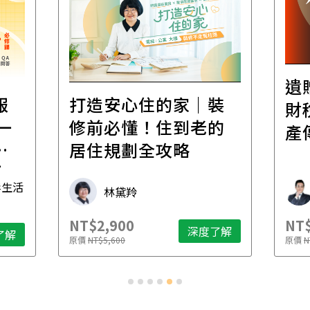
遺
報
打造安心住的家｜裝
財
一
修前必懂！住到老的
產
一
居住規劃全攻略
先
毒生活
林黛羚
NT$2,900
NT$
深度了解
了解
原價
NT$5,600
原價
N