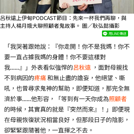
呂秋遠上伊甸PODCAST節目：先來一杯我們再聊，與
主持人楊月娥大聊照顧者鬼故事。 圖／耿弘懿攝影
用LINE傳送
「我哭著跟她說：『你走開！你不是我媽！你不
要一直占據我媽的身體！你不要這樣對
我......』」外表看似強悍的
呂秋遠
，面對母親找
不到病因的
疼痛
和無止盡的譫妄，他絕望、嘶
吼，也曾尋求鬼神的幫助，即便知道，那完全無
濟於事......他形容，「等到有一天你成為
照顧者
的時候，其實真的就是『突然而來』！」即便現
在母親恢復狀況相當良好，但那段日子的陰影，
卻緊緊跟隨著他，一直揮之不去。