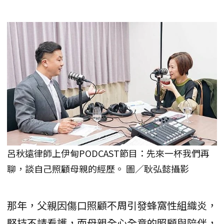
呂秋遠律師上伊甸PODCAST節目：先來一杯我們再
聊，談自己照顧母親的經歷。 圖／耿弘懿攝影
那年，父親因傷口照顧不周引發蜂窩性組織炎，
堅持不請看護，而母親全心全意的照顧與陪伴，