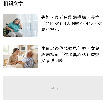
相關文章
失智、衰老只能送機構？長輩
「想回家」3大關鍵不可少，家
屬也放心
生命最後你想聽見什麼？女兒
趕病榻前「說出真心話」昏迷
父落淚回應