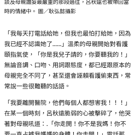
談及母親譫妄最嚴重的那段過往，呂秋遠也被帶回當
時的情緒中。 圖／耿弘懿攝影
「我每天打電話給她，但我也最怕打給她，因為
我已經不認識她了......」溫柔的母親開始對看護
頤指氣使，「你是我兒子請的，你要聽我的！」
無論音調、口吻、用詞跟態度，都已經跟原本的
母親完全不同了，甚至還會誣賴看護偷東西，常
常說一些很難聽的話語。
「我要離開醫院，他們每個人都想害我！！！」
在某一個時刻，呂秋遠脆弱的心被擊碎了，他哭
著對母親吼道：.「你走開！你不是我媽！你不
要一直占據我媽媽的身體！你走開！」電話那