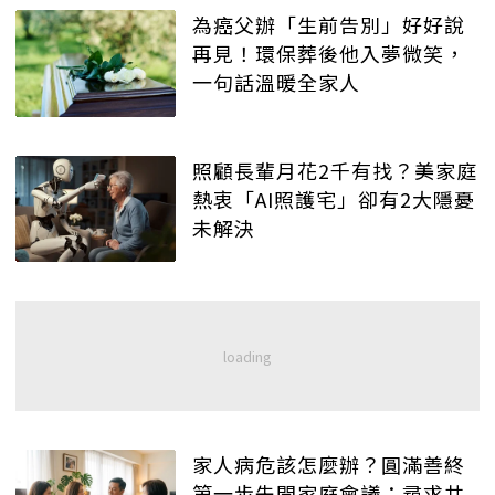
為癌父辦「生前告別」好好說
再見！環保葬後他入夢微笑，
一句話溫暖全家人
照顧長輩月花2千有找？美家庭
熱衷「AI照護宅」卻有2大隱憂
未解決
家人病危該怎麼辦？圓滿善終
第一步先開家庭會議：尋求共