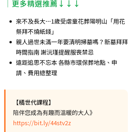
│更多精選推薦↓↓↓
來不及長大…1歲受虐童花葬陽明山「用花
祭拜不燒紙錢」
親人過世未滿一年要清明掃墓嗎？新墓拜拜
時間指南 謝沅瑾提醒服喪禁忌
遠距追思不忘本 各縣市環保葬地點、申
請、費用總整理
【橘世代課程】
陪伴您成為有趣而溫暖的大人》
https://bit.ly/44stv2z