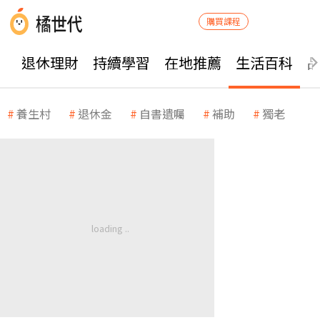
購買課程
退休理財
持續學習
在地推薦
生活百科
養生村
退休金
自書遺囑
補助
獨老