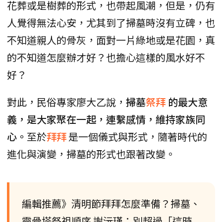
花葬或是樹葬的形式，也帶起風潮，但是，仍有
人覺得無法心安，尤其到了掃墓時沒有立碑，也
不知道親人的骨灰，面對一片綠地或是花園，真
的不知道怎麼辦才好？也擔心這樣的風水好不
好？
對此，民俗專家廖大乙說，
掃墓
祭拜
的最大意
義，是大家聚在一起，連繫感情，維持家族同
心。
至於
拜拜
是一個儀式與形式，隨著時代的
進化與演變，掃墓的形式也跟著改變。
編輯推薦》清明節拜拜怎麼準備？掃墓、
靈骨塔祭祖順序 謝沅瑾：別超過「這時