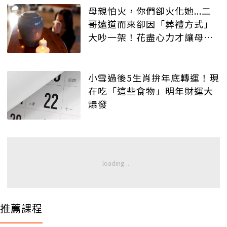
母親怕火，你們卻火化她...二
哥遠道而來卻因「葬禮方式」
大吵一架！花盡心力才讓母親
安葬
小雪過後5生肖拚年底轉運！現
在吃「這些食物」明年財運大
爆發
推薦課程