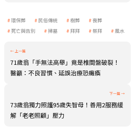
環保葬
民俗傳統
樹葬
喪葬
死亡與告別
掃墓
拜拜
祭拜
風水
71歲翁「手無法高舉」竟是椎間盤破裂！
醫籲：不良習慣、延誤治療恐癱瘓
73歲翁獨力照護95歲失智母！善用2服務緩
解「老老照顧」壓力