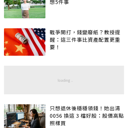
想5件事
戰爭開打，錢變廢紙？教授提
醒：這三件事比資產配置更重
要！
只想退休後穩穩領錢！她出清
0056 換這 3 檔好股：股價高點
照樣買