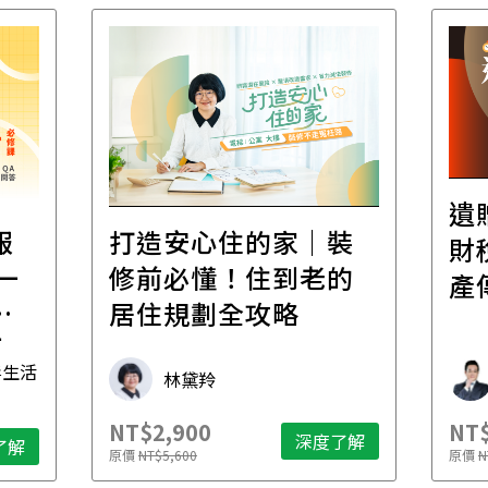
遺
報
打造安心住的家｜裝
財
一
修前必懂！住到老的
產
一
居住規劃全攻略
先
毒生活
林黛羚
NT$2,900
NT$
深度了解
了解
原價
NT$5,600
原價
N