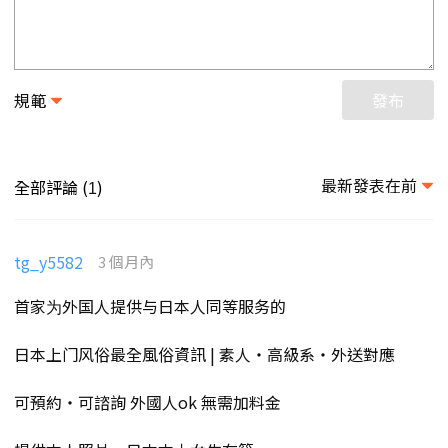
規範
發布
最新發表在前
全部評論 (
)
1
tg_y5582
3 個月內
首家为外国人提供与日本人同等服务的
日本上门风俗最全風俗資訊 | 素人・高級系・外送對應
可預約・可諮詢 外國人ok 無需加料金