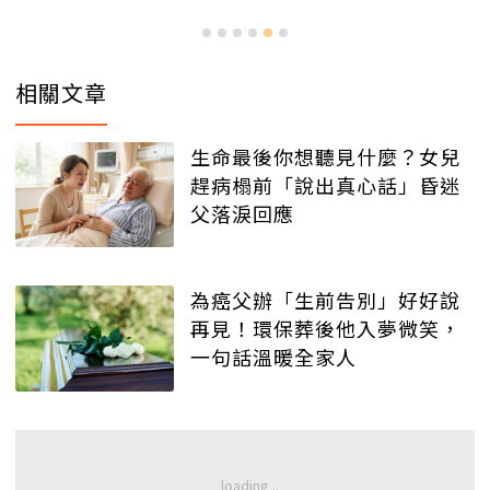
相關文章
生命最後你想聽見什麼？女兒
趕病榻前「說出真心話」昏迷
父落淚回應
為癌父辦「生前告別」好好說
再見！環保葬後他入夢微笑，
一句話溫暖全家人