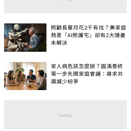
照顧長輩月花2千有找？美家庭
熱衷「AI照護宅」卻有2大隱憂
未解決
家人病危該怎麼辦？圓滿善終
第一步先開家庭會議：尋求共
識減少紛爭