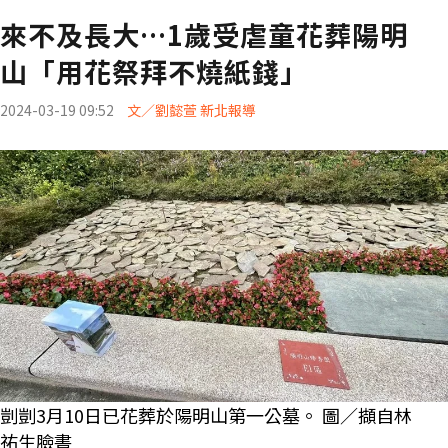
來不及長大…1歲受虐童花葬陽明
山「用花祭拜不燒紙錢」
2024-03-19 09:52
文／劉懿萱 新北報導
剴剴3月10日已花葬於陽明山第一公墓。 圖／擷自林
祐生臉書