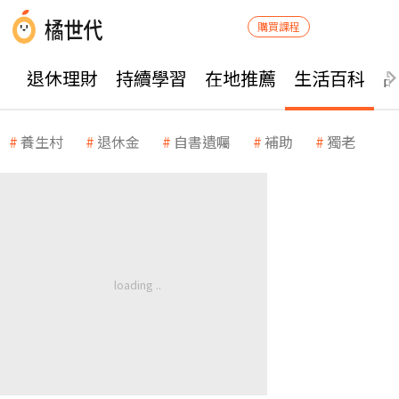
購買課程
退休理財
持續學習
在地推薦
生活百科
養生村
退休金
自書遺囑
補助
獨老