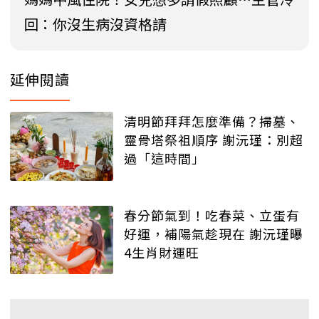
回：你沒生病沒資格請
延伸閱讀
清明節拜拜怎麼準備？掃墓、
靈骨塔祭祖順序 謝沅瑾：別超
過「這時間」
春分節氣到！吃春菜、立蛋有
好運，補陽氣趁現在 謝沅瑾曝
4生肖財運旺