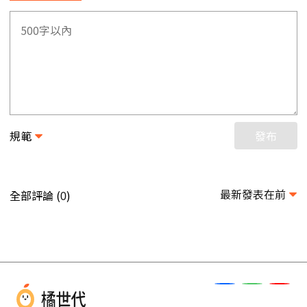
規範
發布
最新發表在前
全部評論 (
)
0