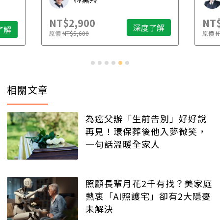
NT$2,900
NT$
深度了解
了解
原價
NT$5,600
原價
N
相關文章
為癌父辦「生前告別」好好說
再見！環保葬後他入夢微笑，
一句話溫暖全家人
照顧長輩月花2千有找？美家庭
熱衷「AI照護宅」卻有2大隱憂
未解決