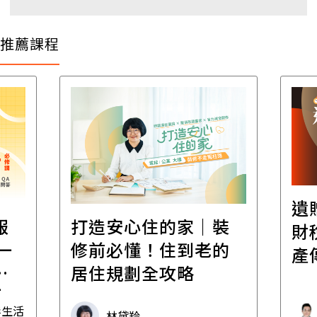
推薦課程
遺
報
打造安心住的家｜裝
財
一
修前必懂！住到老的
產
一
居住規劃全攻略
先
毒生活
林黛羚