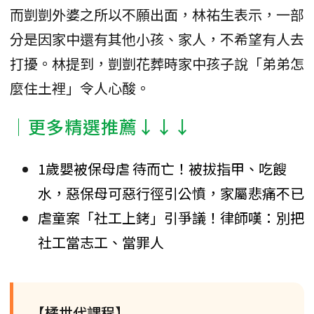
而剴剴外婆之所以不願出面，林祐生表示，一部
分是因家中還有其他小孩、家人，不希望有人去
打擾。林提到，剴剴花葬時家中孩子說「弟弟怎
麼住土裡」令人心酸。
│更多精選推薦↓↓↓
1歲嬰被保母虐 待而亡！被拔指甲、吃餿
水，惡保母可惡行徑引公憤，家屬悲痛不已
虐童案「社工上銬」引爭議！律師嘆：別把
社工當志工、當罪人
【橘世代課程】