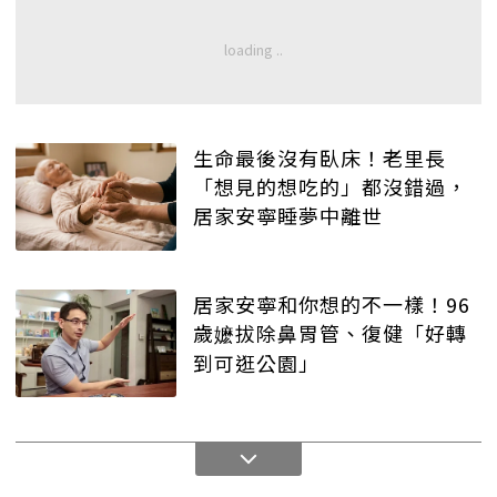
生命最後沒有臥床！老里長
「想見的想吃的」都沒錯過，
居家安寧睡夢中離世
居家安寧和你想的不一樣！96
歲嬷拔除鼻胃管、復健「好轉
到可逛公園」