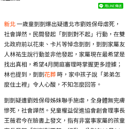
用LINE傳送
新北
一歲童剴剴爆出疑遭北市劉姓保母虐死，
社會譁然。民間發起「剴剴對不起」行動，在雙
北政府前以花束、卡片等悼念剴剴，剴剴家屬友
人林祐生說行動並非他發起，家屬現在最希望是
找出真相，希望4月開庭審理時掌握更多證據；
林也提到，剴剴
花葬
時，家中孩子說「弟弟怎
麼住土裡」令人心酸，不知怎麼回答。
剴剴疑遭劉姓保母姊妹聯手施虐，全身體無完膚
慘死，社會譁然。兒童權益促進協會創會理事長
王薇君今在臉書上發文，指有非當事家屬的孩童