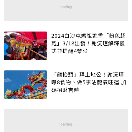
2024白沙屯媽祖進香「粉色超
跑」3/18出發！謝沅瑾解釋儀
式並提醒4禁忌
「龍抬頭」拜土地公！謝沅瑾
曝8食物、做5事沾龍氣旺運 加
碼招財吉時