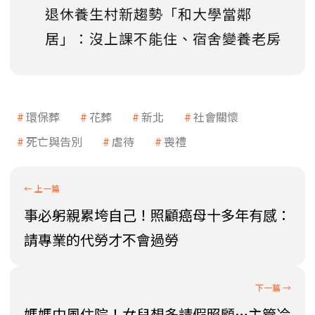
退休養生村新趨勢「和大學當鄰
居」：沒上課不能住、宿舍變養老房
環保葬
花葬
新北
社會關懷
死亡與告別
虐待
喪禮
事必躬親累垮自己！照顧癌母十多年有感：
請專業的代勞才不會過勞
媽媽中風住院！女兒想多請假照顧…主管冷