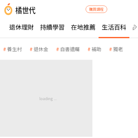
購買課程
退休理財
持續學習
在地推薦
生活百科
養生村
退休金
自書遺囑
補助
獨老