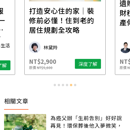
遺
報
打造安心住的家｜裝
財
一
修前必懂！住到老的
產
一
居住規劃全攻略
先
毒生活
林黛羚
NT$2,900
NT$
深度了解
了解
原價
NT$5,600
原價
N
相關文章
為癌父辦「生前告別」好好說
再見！環保葬後他入夢微笑，