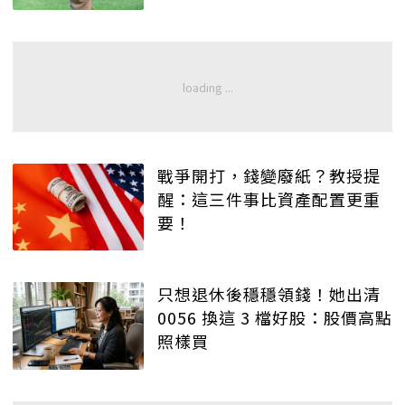
戰爭開打，錢變廢紙？教授提
醒：這三件事比資產配置更重
要！
只想退休後穩穩領錢！她出清
0056 換這 3 檔好股：股價高點
照樣買