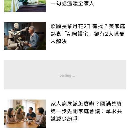
一句話溫暖全家人
照顧長輩月花2千有找？美家庭
熱衷「AI照護宅」卻有2大隱憂
未解決
家人病危該怎麼辦？圓滿善終
第一步先開家庭會議：尋求共
識減少紛爭