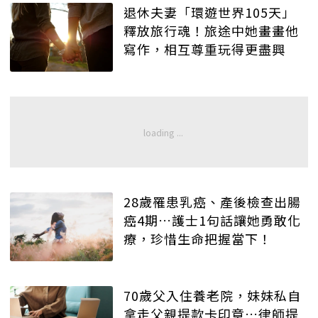
退休夫妻「環遊世界105天」
釋放旅行魂！旅途中她畫畫他
寫作，相互尊重玩得更盡興
28歲罹患乳癌、產後檢查出腸
癌4期…護士1句話讓她勇敢化
療，珍惜生命把握當下！
70歲父入住養老院，妹妹私自
拿走父親提款卡印章…律師提