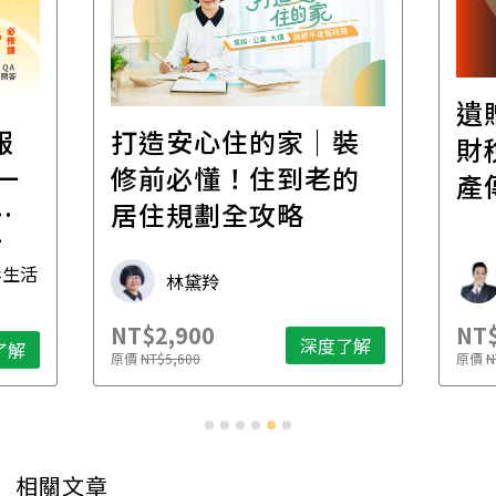
遺
報
打造安心住的家｜裝
財
一
修前必懂！住到老的
產
一
居住規劃全攻略
先
毒生活
林黛羚
NT$2,900
NT$
深度了解
了解
原價
NT$5,600
原價
N
相關文章