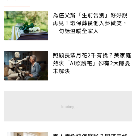
為癌父辦「生前告別」好好說
再見！環保葬後他入夢微笑，
一句話溫暖全家人
照顧長輩月花2千有找？美家庭
熱衷「AI照護宅」卻有2大隱憂
未解決
家人病危該怎麼辦？圓滿善終