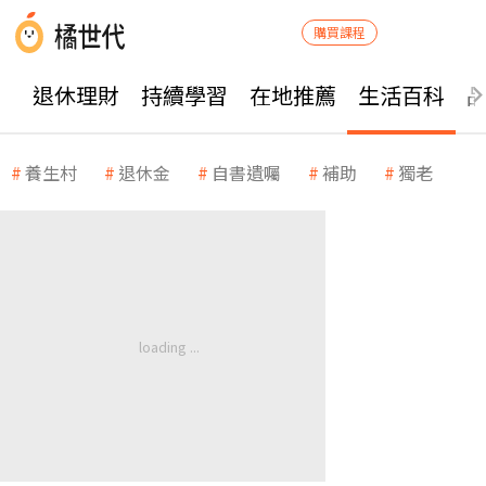
購買課程
退休理財
持續學習
在地推薦
生活百科
養生村
退休金
自書遺囑
補助
獨老