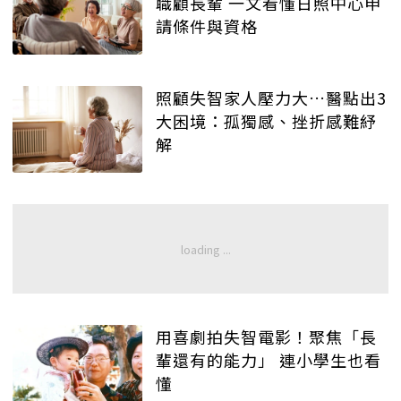
職顧長輩 一文看懂日照中心申
請條件與資格
照顧失智家人壓力大…醫點出3
大困境：孤獨感、挫折感難紓
解
用喜劇拍失智電影！聚焦「長
輩還有的能力」 連小學生也看
懂