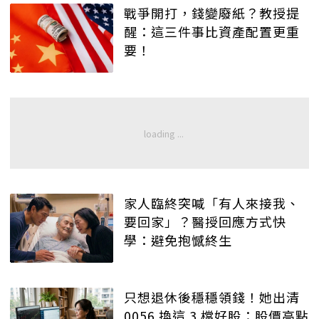
戰爭開打，錢變廢紙？教授提
醒：這三件事比資產配置更重
要！
家人臨終突喊「有人來接我、
要回家」？醫授回應方式快
學：避免抱憾終生
只想退休後穩穩領錢！她出清
0056 換這 3 檔好股：股價高點