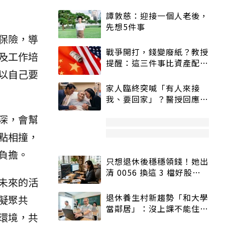
譚敦慈：迎接一個人老後，
先想5件事
保險，導
戰爭開打，錢變廢紙？教授
及工作培
提醒：這三件事比資產配置
以自己要
更重要！
家人臨終突喊「有人來接
我、要回家」？醫授回應方
式快學：避免抱憾終生
深，會幫
點相撞，
負擔。
只想退休後穩穩領錢！她出
清 0056 換這 3 檔好股：
未來的活
股價高點照樣買
退休養生村新趨勢「和大學
凝聚共
當鄰居」：沒上課不能住、
環境，共
宿舍變養老房