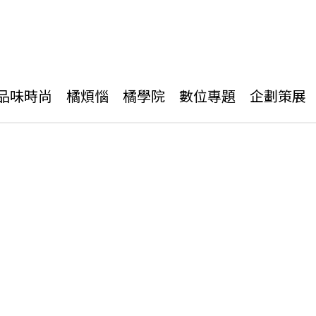
品味時尚
橘煩惱
橘學院
數位專題
企劃策展