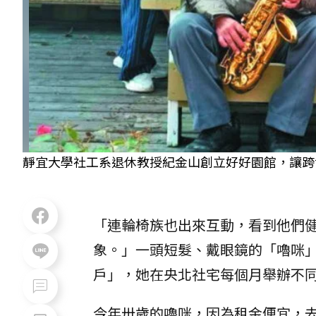
靜宜大學社工系退休教授紀金山創立好好園館，讓跨
「連輪椅族也出來互動，看到他們
象。」一頭短髮、戴眼鏡的「嚕咪
戶」，她在央北社宅每個月舉辦不
今年卅歲的嚕咪，因為租金便宜，