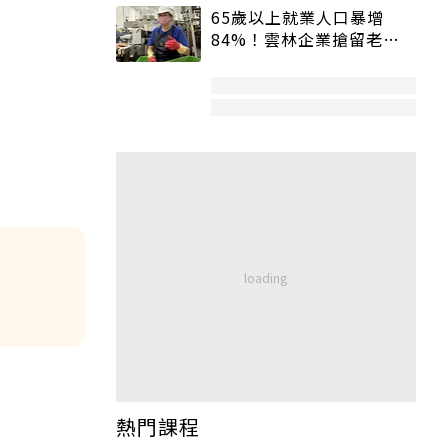
65歲以上就業人口暴增
84%！雲林企業搶留老員
工：穩定性高、經驗豐富
熱門課程