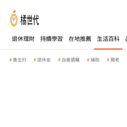
退休理財
持續學習
在地推薦
生活百科
養生村
退休金
自書遺囑
補助
獨老