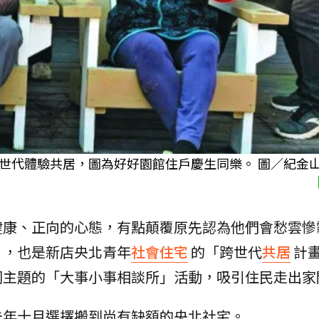
世代體驗共居，圖為好好園館住戶慶生同樂。 圖／紀金
健康、正向的心態，有點顛覆原先認為他們會愁雲慘
」，也是新店央北青年
社會住宅
的「跨世代
共居
計
同主題的「大事小事相談所」活動，吸引住民走出家
去年十月選擇搬到尚有缺額的央北社宅。