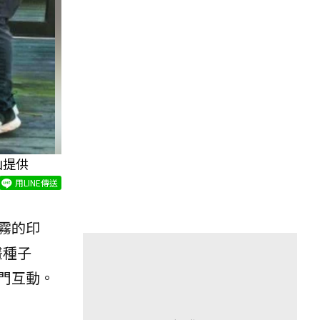
山提供
用LINE傳送
霧的印
畫種子
門互動。