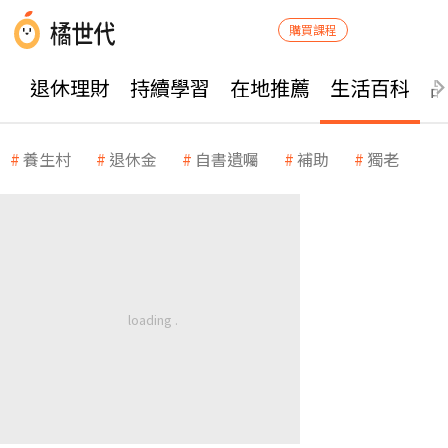
購買課程
退休理財
持續學習
在地推薦
生活百科
養生村
退休金
自書遺囑
補助
獨老