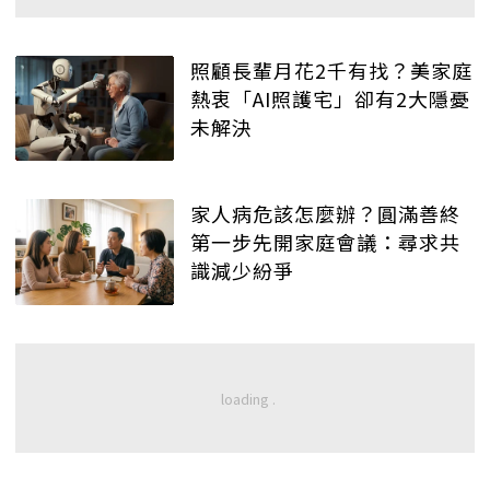
照顧長輩月花2千有找？美家庭
熱衷「AI照護宅」卻有2大隱憂
未解決
家人病危該怎麼辦？圓滿善終
第一步先開家庭會議：尋求共
識減少紛爭