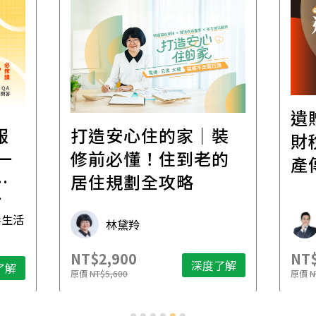
遺
報
打造安心住的家｜裝
財
一
修前必懂！住到老的
產
一
居住規劃全攻略
先
毒生活
林黛羚
NT$2,900
NT$
深度了解
了解
原價
NT$5,600
原價
N