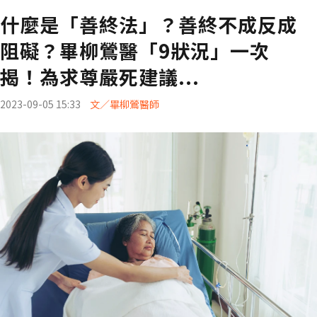
什麼是「善終法」？善終不成反成
阻礙？畢柳鶯醫「9狀況」一次
揭！為求尊嚴死建議...
2023-09-05 15:33
文／畢柳鶯醫師