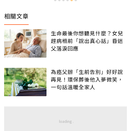
相關文章
生命最後你想聽見什麼？女兒
趕病榻前「說出真心話」昏迷
父落淚回應
為癌父辦「生前告別」好好說
再見！環保葬後他入夢微笑，
一句話溫暖全家人