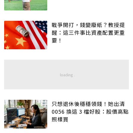
戰爭開打，錢變廢紙？教授提
醒：這三件事比資產配置更重
要！
只想退休後穩穩領錢！她出清
0056 換這 3 檔好股：股價高點
照樣買