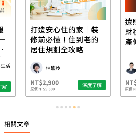
遺
報
打造安心住的家｜裝
財
一
修前必懂！住到老的
產
一
居住規劃全攻略
先
毒生活
林黛羚
NT$2,900
NT$
深度了解
了解
原價
NT$5,600
原價
N
相關文章