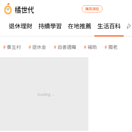
購買課程
退休理財
持續學習
在地推薦
生活百科
養生村
退休金
自書遺囑
補助
獨老