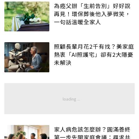
為癌父辦「生前告別」好好說
再見！環保葬後他入夢微笑，
一句話溫暖全家人
照顧長輩月花2千有找？美家庭
熱衷「AI照護宅」卻有2大隱憂
未解決
家人病危該怎麼辦？圓滿善終
第一步先開家庭會議：尋求共