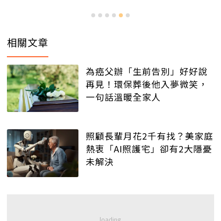
相關文章
為癌父辦「生前告別」好好說
再見！環保葬後他入夢微笑，
一句話溫暖全家人
照顧長輩月花2千有找？美家庭
熱衷「AI照護宅」卻有2大隱憂
未解決