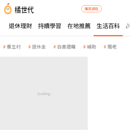
購買課程
退休理財
持續學習
在地推薦
生活百科
養生村
退休金
自書遺囑
補助
獨老