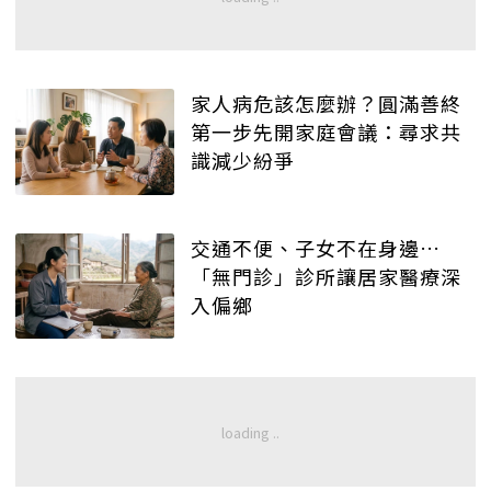
家人病危該怎麼辦？圓滿善終
第一步先開家庭會議：尋求共
識減少紛爭
交通不便、子女不在身邊…
「無門診」診所讓居家醫療深
入偏鄉