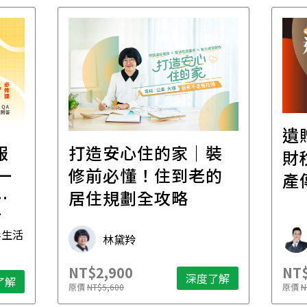
遺
報
打造安心住的家｜裝
財
一
修前必懂！住到老的
產
一
居住規劃全攻略
先
毒生活
林黛羚
NT$2,900
NT$
深度了解
了解
原價
NT$5,600
原價
N