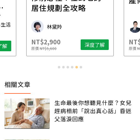
一
居住規劃全攻略
先
毒生活
林黛羚
NT$2,900
NT$
深度了解
了解
原價
NT$5,600
原價
N
相關文章
生命最後你想聽見什麼？女兒
趕病榻前「說出真心話」昏迷
父落淚回應