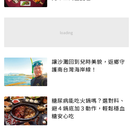
讓沙灘回到兒時美貌，返鄉守
護南台灣海岸線！
糖尿病能吃火鍋嗎？選對料、
避４鍋底加３動作，輕鬆穩血
糖安心吃