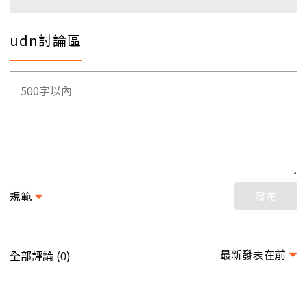
udn討論區
規範
發布
最新發表在前
全部評論 (
)
0