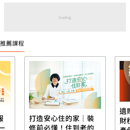
推薦課程
遺
報
打造安心住的家｜裝
財
一
修前必懂！住到老的
產