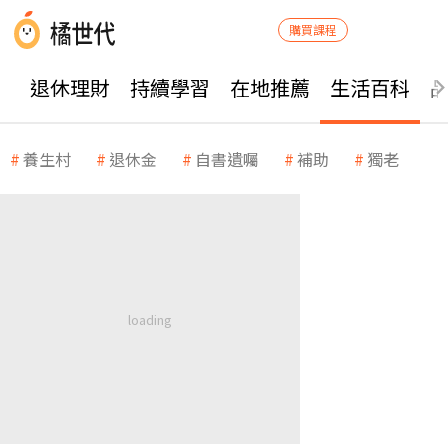
購買課程
退休理財
持續學習
在地推薦
生活百科
養生村
退休金
自書遺囑
補助
獨老