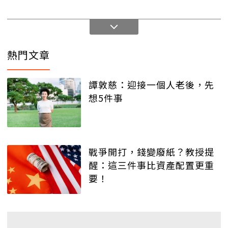
熱門文章
譚敦慈：迎接一個人老後，先
想5件事
戰爭開打，錢變廢紙？教授提
醒：這三件事比資產配置更重
要！