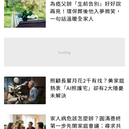
為癌父辦「生前告別」好好說
再見！環保葬後他入夢微笑，
一句話溫暖全家人
照顧長輩月花2千有找？美家庭
熱衷「AI照護宅」卻有2大隱憂
未解決
家人病危該怎麼辦？圓滿善終
第一步先開家庭會議：尋求共