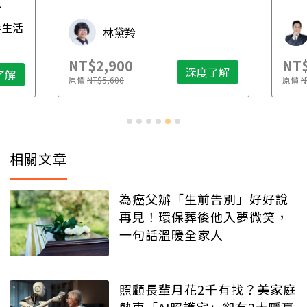
先
毒生活
林黛羚
NT$2,900
NT$
深度了解
了解
原價
NT$5,600
原價
N
相關文章
為癌父辦「生前告別」好好說
再見！環保葬後他入夢微笑，
一句話溫暖全家人
照顧長輩月花2千有找？美家庭
熱衷「AI照護宅」卻有2大隱憂