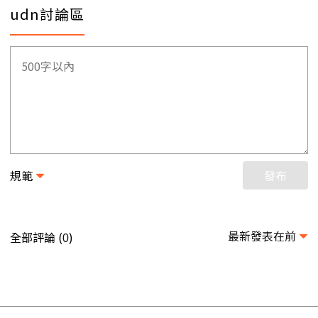
udn討論區
規範
發布
最新發表在前
全部評論 (
)
0