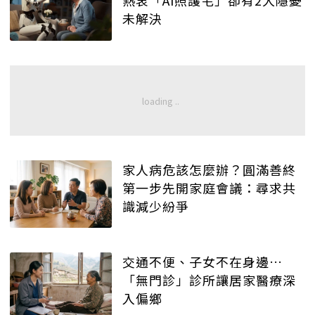
未解決
家人病危該怎麼辦？圓滿善終
第一步先開家庭會議：尋求共
識減少紛爭
交通不便、子女不在身邊…
「無門診」診所讓居家醫療深
入偏鄉