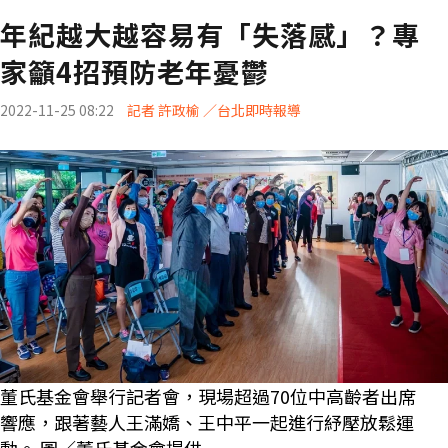
年紀越大越容易有「失落感」？專
家籲4招預防老年憂鬱
2022-11-25 08:22
記者 許政榆 ／台北即時報導
董氏基金會舉行記者會，現場超過70位中高齡者出席
響應，跟著藝人王滿嬌、王中平一起進行紓壓放鬆運