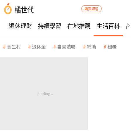
購買課程
退休理財
持續學習
在地推薦
生活百科
養生村
退休金
自書遺囑
補助
獨老