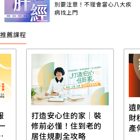
別要注意！不理會當心八大疾
病找上門
推薦課程
遺
報
打造安心住的家｜裝
財
一
修前必懂！住到老的
產
一
居住規劃全攻略