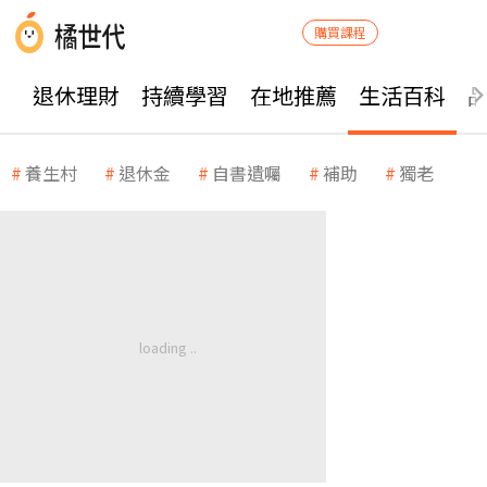
購買課程
退休理財
持續學習
在地推薦
生活百科
養生村
退休金
自書遺囑
補助
獨老