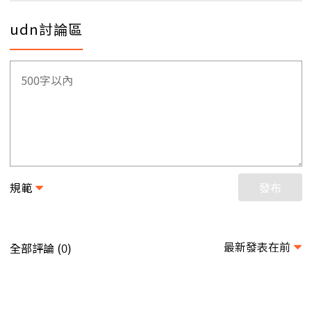
udn討論區
規範
發布
最新發表在前
全部評論 (
)
0