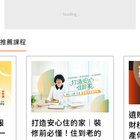
推薦課程
遺
報
打造安心住的家｜裝
財
一
修前必懂！住到老的
產