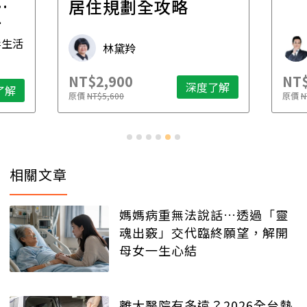
一
居住規劃全攻略
先
毒生活
林黛羚
NT$2,900
NT$
深度了解
了解
原價
NT$5,600
原價
N
相關文章
媽媽病重無法說話…透過「靈
魂出竅」交代臨終願望，解開
母女一生心結
離大醫院有多遠？2026全台熱