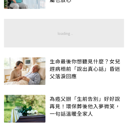
生命最後你想聽見什麼？女兒
趕病榻前「說出真心話」昏迷
父落淚回應
為癌父辦「生前告別」好好說
再見！環保葬後他入夢微笑，
一句話溫暖全家人