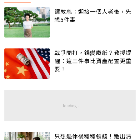
譚敦慈：迎接一個人老後，先
想5件事
戰爭開打，錢變廢紙？教授提
醒：這三件事比資產配置更重
要！
只想退休後穩穩領錢！她出清