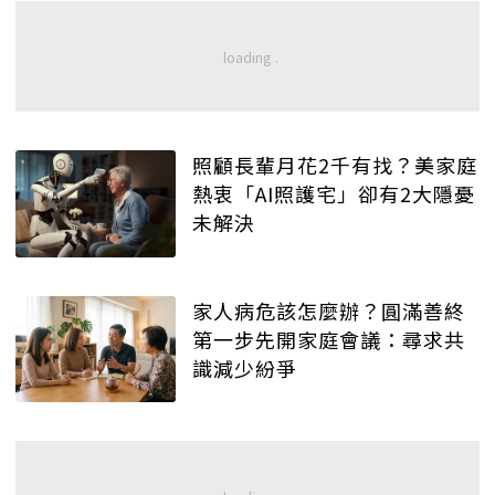
照顧長輩月花2千有找？美家庭
熱衷「AI照護宅」卻有2大隱憂
未解決
家人病危該怎麼辦？圓滿善終
第一步先開家庭會議：尋求共
識減少紛爭