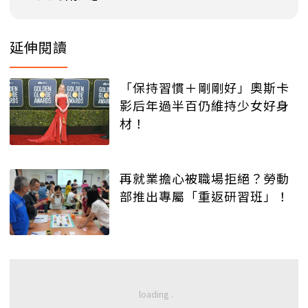
延伸閱讀
「保持習慣＋剛剛好」奧斯卡
影后年過半百仍維持少女好身
材！
再就業擔心被職場拒絕？勞動
部推出專屬「重返研習班」！