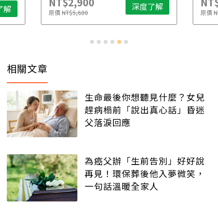
NT$2,900
NT$
深度了解
了解
原價
NT$5,600
原價
N
相關文章
生命最後你想聽見什麼？女兒
趕病榻前「說出真心話」昏迷
父落淚回應
為癌父辦「生前告別」好好說
再見！環保葬後他入夢微笑，
一句話溫暖全家人