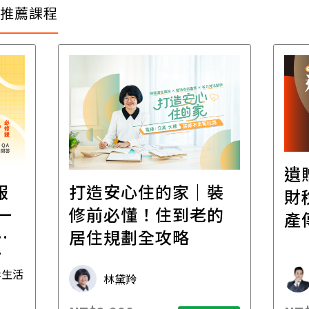
推薦課程
遺
報
打造安心住的家｜裝
財
一
修前必懂！住到老的
產
一
居住規劃全攻略
先
毒生活
林黛羚