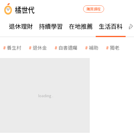
購買課程
退休理財
持續學習
在地推薦
生活百科
養生村
退休金
自書遺囑
補助
獨老