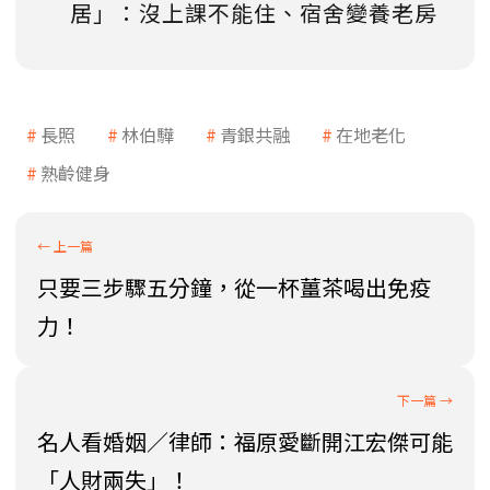
居」：沒上課不能住、宿舍變養老房
長照
林伯驊
青銀共融
在地老化
熟齡健身
只要三步驟五分鐘，從一杯薑茶喝出免疫
力！
名人看婚姻／律師：福原愛斷開江宏傑可能
「人財兩失」！