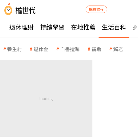
購買課程
退休理財
持續學習
在地推薦
生活百科
養生村
退休金
自書遺囑
補助
獨老