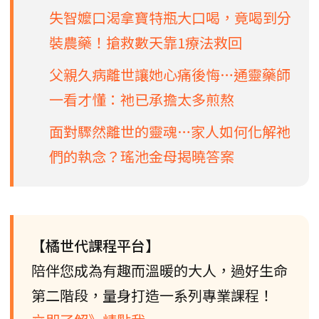
失智嬤口渴拿寶特瓶大口喝，竟喝到分
裝農藥！搶救數天靠1療法救回
父親久病離世讓她心痛後悔…通靈藥師
一看才懂：祂已承擔太多煎熬
面對驟然離世的靈魂…家人如何化解祂
們的執念？瑤池金母揭曉答案
【橘世代課程平台】
陪伴您成為有趣而溫暖的大人，過好生命
第二階段，量身打造一系列專業課程！