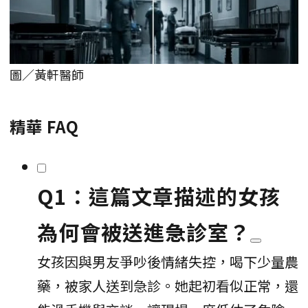
圖／黃軒醫師
精華 FAQ
Q1：這篇文章描述的女孩
為何會被送進急診室？
女孩因與男友爭吵後情緒失控，喝下少量農
藥，被家人送到急診。她起初看似正常，還