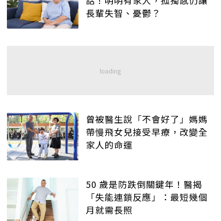
話！明明有家人，孤獨感仍讓
長輩失智、憂鬱？
曾被醫生說「不會好了」媽媽
帶慢飛女兒接受早療，改變全
家人的命運
50 歲是防跌倒關鍵年！醫揭
「失能連鎖反應」：最短幾個
月就需長照