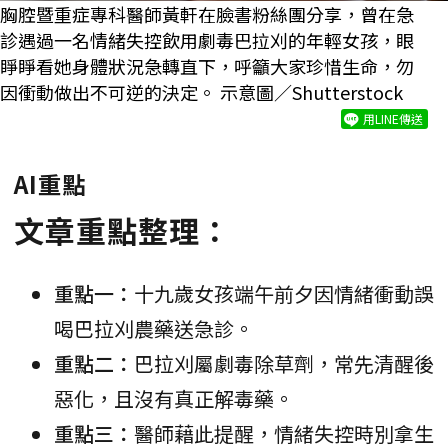
胸腔暨重症專科醫師黃軒在臉書粉絲團分享，曾在急
診遇過一名情緒失控飲用劇毒巴拉刈的年輕女孩，眼
睜睜看她身體狀況急轉直下，呼籲大家珍惜生命，勿
因衝動做出不可逆的決定。 示意圖／Shutterstock
用LINE傳送
AI重點
文章重點整理：
重點一：
十九歲女孩端午前夕因情緒衝動誤
喝巴拉刈農藥送急診。
重點二：
巴拉刈屬劇毒除草劑，常先清醒後
惡化，且沒有真正解毒藥。
重點三：
醫師藉此提醒，情緒失控時別拿生