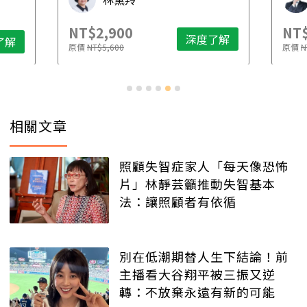
NT$2,900
NT$
深度了解
了解
原價
NT$5,600
原價
N
相關文章
照顧失智症家人「每天像恐怖
片」林靜芸籲推動失智基本
法：讓照顧者有依循
別在低潮期替人生下結論！前
主播看大谷翔平被三振又逆
轉：不放棄永遠有新的可能