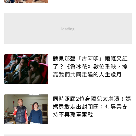
聽見那聲「古阿明」眼眶又紅
了？《魯冰花》數位重映，擦
亮我們共同走過的人生歲月
同時照顧2位身障兒太崩潰！媽
媽勇敢走出封閉圈：有專業支
持不再孤軍奮戰