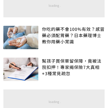
你吃的藥不會100%有效？感冒
藥必須配胃藥？日本藥理博士
教你用藥小常識
幫孩子買保單留保障，竟被法
院扣押！專家揭保險7大真相
+3種常見疏忽