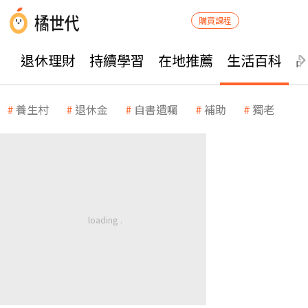
購買課程
退休理財
持續學習
在地推薦
生活百科
養生村
退休金
自書遺囑
補助
獨老