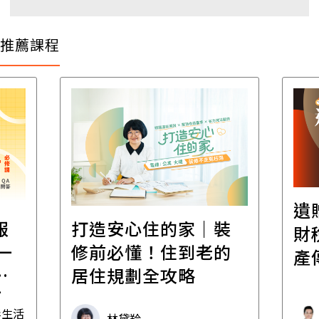
推薦課程
遺
報
打造安心住的家｜裝
財
一
修前必懂！住到老的
產
一
居住規劃全攻略
先
毒生活
林黛羚