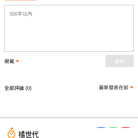
規範
發布
最新發表在前
全部評論 (
)
0