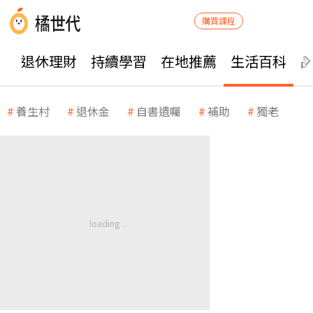
購買課程
退休理財
持續學習
在地推薦
生活百科
養生村
退休金
自書遺囑
補助
獨老