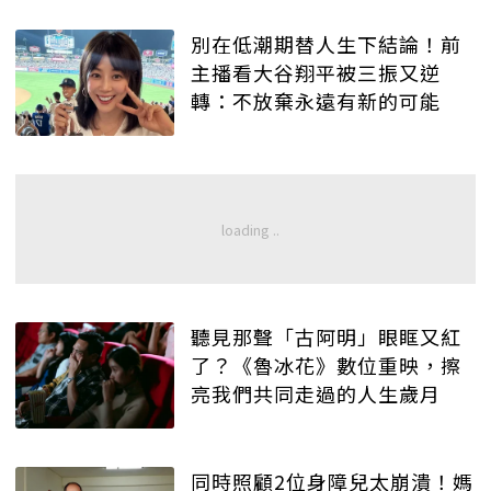
別在低潮期替人生下結論！前
主播看大谷翔平被三振又逆
轉：不放棄永遠有新的可能
聽見那聲「古阿明」眼眶又紅
了？《魯冰花》數位重映，擦
亮我們共同走過的人生歲月
同時照顧2位身障兒太崩潰！媽