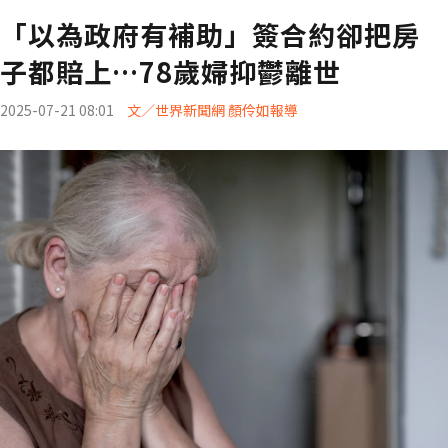
「以為政府有補助」簽合約卻把房
子都賠上…78歲婦抑鬱離世
2025-07-21 08:01
文／世界新聞網 顏伶如報導