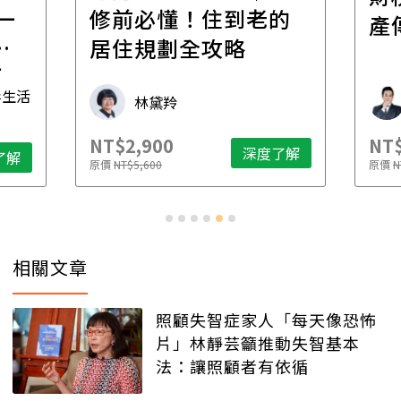
一
修前必懂！住到老的
產
一
居住規劃全攻略
先
毒生活
林黛羚
NT$2,900
NT$
深度了解
了解
原價
NT$5,600
原價
N
相關文章
照顧失智症家人「每天像恐怖
片」林靜芸籲推動失智基本
法：讓照顧者有依循