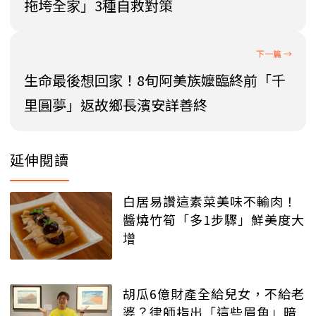
拖垮全家」3種自救對策
生命最後想回家！8旬阿美族嬤臨終前「千
里圓夢」返故鄉長濱安詳善終
延伸閱讀
白居易讚這素菜美味不輸肉！
醬燒竹筍「多1步驟」鮮美度大
增
胡瓜6億財產全給兒女，不給老
婆？律師指出「這些眉角」暗