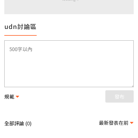
udn討論區
規範
發布
最新發表在前
全部評論 (
)
0