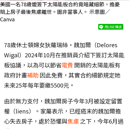
美國一名78歲嬤簽下太陽能板合約竟暗藏細節，擔憂
賠上房子最後焦慮離世。圖非當事人。 示意圖／
Canva
用LINE傳送
78歲休士頓婦女狄蘿瑞絲‧魏加爾（Delores
Wigal）2024年10月在推銷員介紹下簽訂太陽能
板協議，以為可以節省
電費
開銷的太陽能板有
政府計畫
補助
因此免費，其實合約細節規定她
未來25年每年要繳5500元。
由於無力支付，魏加爾房子今年3月被設定留置
權（liens）。家屬表示，已經癌末的魏加爾擔
心失去房子，處於恐懼與
焦慮
之下，今年6月過