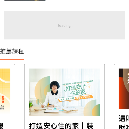
推薦課程
遺
報
打造安心住的家｜裝
財