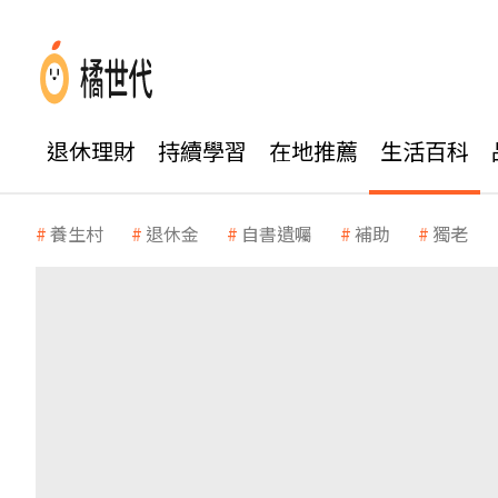
退休理財
持續學習
在地推薦
生活百科
養生村
退休金
自書遺囑
補助
獨老