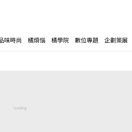
品味時尚
橘煩惱
橘學院
數位專題
企劃策展