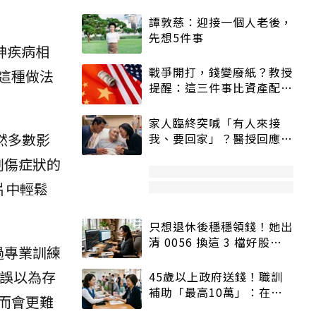
譚敦慈：迎接一個人老後，
先想5件事
精神疾病相
戰爭開打，錢變廢紙？教授
這種做法
提醒：這三件事比資產配置
更重要！
家人臨終突喊「有人來接
雖然多數影
我、要回家」？醫授回應方
式快學：避免抱憾終生
創傷症狀的
片中輕鬆
只想退休後穩穩領錢！她出
清 0056 換這 3 檔好股：
過專業訓練
股價高點照樣買
人誤以為存
45歲以上政府送錢！職訓
補助「最高10萬」：在
而會更難
職、待業都能申請