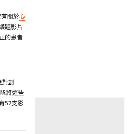
就有關於
心
康議題影片
正的患者
蓋應對創
隊將這些
52支影