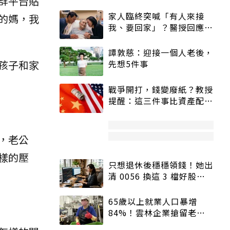
群平台貼
家人臨終突喊「有人來接
的媽，我
我、要回家」？醫授回應方
式快學：避免抱憾終生
譚敦慈：迎接一個人老後，
孩子和家
先想5件事
戰爭開打，錢變廢紙？教授
提醒：這三件事比資產配置
更重要！
，老公
樣的壓
只想退休後穩穩領錢！她出
清 0056 換這 3 檔好股：
股價高點照樣買
65歲以上就業人口暴增
84%！雲林企業搶留老員
工：穩定性高、經驗豐富