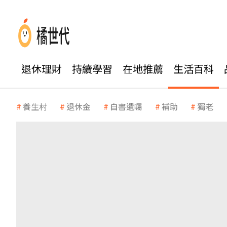
退休理財
持續學習
在地推薦
生活百科
養生村
退休金
自書遺囑
補助
獨老