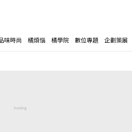
品味時尚
橘煩惱
橘學院
數位專題
企劃策展