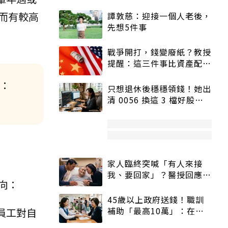
而有較高
譚敦慈：迎接一個人老後，
先想5件事
戰爭開打，錢變廢紙？教授
提醒：這三件事比資產配置
更重要！
 ：
只想退休後穩穩領錢！她出
清 0056 換這 3 檔好股：
股價高點照樣買
家人臨終突喊「有人來接
我、要回家」？醫授回應方
向：
式快學：避免抱憾終生
45歲以上政府送錢！職訓
補助「最高10萬」：在
員工對自
職、待業都能申請