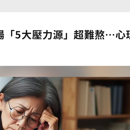
場「5大壓力源」超難熬…心