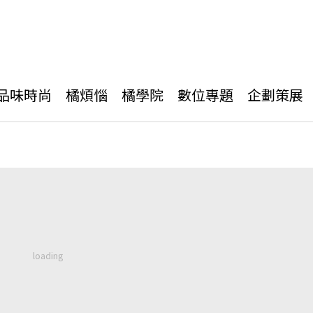
品味時尚
橘煩惱
橘學院
數位專題
企劃策展