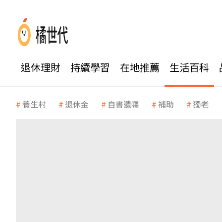
退休理財
持續學習
在地推薦
生活百科
養生村
退休金
自書遺囑
補助
獨老