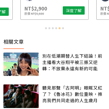
NT$2,900
NT$
深度了解
了解
原價
NT$5,600
原價
N
相關文章
別在低潮期替人生下結論！前
主播看大谷翔平被三振又逆
轉：不放棄永遠有新的可能
聽見那聲「古阿明」眼眶又紅
了？《魯冰花》數位重映，擦
亮我們共同走過的人生歲月