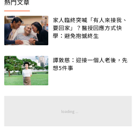
熱門文章
家人臨終突喊「有人來接我、
要回家」？醫授回應方式快
學：避免抱憾終生
譚敦慈：迎接一個人老後，先
想5件事