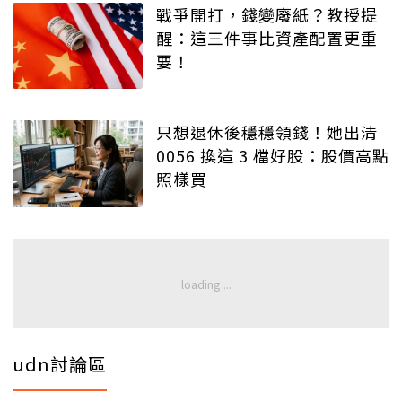
戰爭開打，錢變廢紙？教授提
醒：這三件事比資產配置更重
要！
只想退休後穩穩領錢！她出清
0056 換這 3 檔好股：股價高點
照樣買
udn討論區