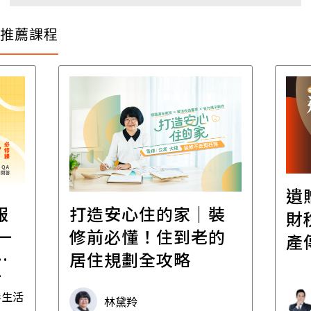
推薦課程
遺
報
打造安心住的家｜裝
財
一
修前必懂！住到老的
產
一
居住規劃全攻略
先
毒生活
林黛羚