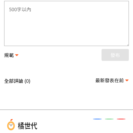
規範
發布
最新發表在前
全部評論 (
)
0