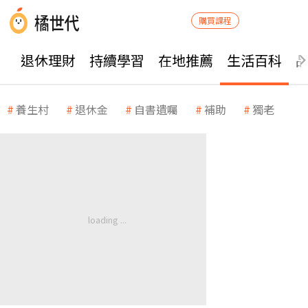
購買課程
退休理財
持續學習
在地推薦
生活百科
養生村
退休金
自書遺囑
補助
獨老