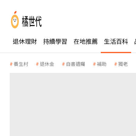
退休理財
持續學習
在地推薦
生活百科
養生村
退休金
自書遺囑
補助
獨老