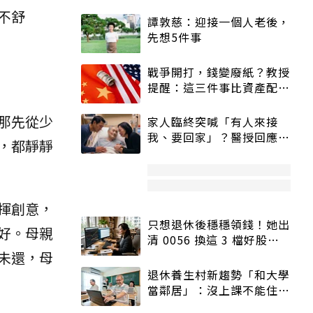
不舒
譚敦慈：迎接一個人老後，
先想5件事
戰爭開打，錢變廢紙？教授
提醒：這三件事比資產配置
更重要！
那先從少
家人臨終突喊「有人來接
我、要回家」？醫授回應方
，都靜靜
式快學：避免抱憾終生
揮創意，
只想退休後穩穩領錢！她出
好。母親
清 0056 換這 3 檔好股：
股價高點照樣買
未還，母
退休養生村新趨勢「和大學
當鄰居」：沒上課不能住、
宿舍變養老房