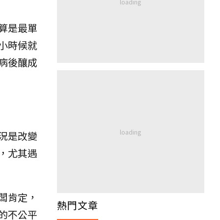
算是最單
小時候就
病後釀成
況是改變
，尤其遇
闆肯定，
熱門文章
的不公平