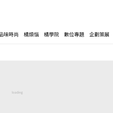
品味時尚
橘煩惱
橘學院
數位專題
企劃策展