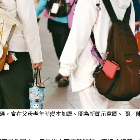
通，會在父母老年時變本加厲。圖為新聞示意圖。 圖／