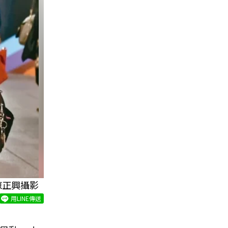
陳正興攝影
用LINE傳送