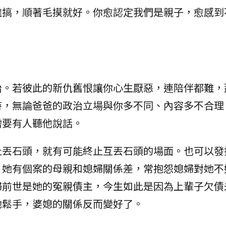
難搞，順著毛摸就好。你愈認定我們是親子，愈感到
始。若彼此的新仇舊恨讓你心生厭惡，連陪伴都難，
時，無論爸爸的政治立場與你多不同、內容多不合理
需要有人聽他說話。
止丟石頭，就有可能終止互丟石頭的場面。也可以發
，她有個案的母親和媳婦關係差，常抱怨媳婦對她不
婦前世是她的冤親債主，今生如此是因為上輩子欠債
她鬆手，婆媳的關係反而變好了。