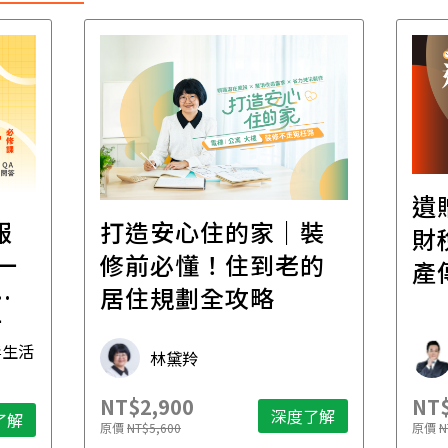
遺贈稅規劃直播課│
裝
百
財稅專家親授，讓資
的
經
產傳承更有效率
年
財稅專家 朱家棟
NT$2,500
NT$
了解
深度了解
原價
NT$4,888
原價
N