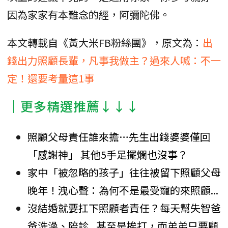
因為家家有本難念的經，阿彌陀佛。
本文轉載自《黃大米FB粉絲團》，原文為：
出
錢出力照顧長輩，凡事我做主？過來人喊：不一
定！還要考量這1事
│更多精選推薦↓↓↓
照顧父母責任誰來擔…先生出錢婆婆僅回
「感謝神」 其他5手足擺爛也沒事？
家中「被忽略的孩子」往往被留下照顧父母
晚年！洩心聲：為何不是最受寵的來照顧...
沒結婚就要扛下照顧者責任？每天幫失智爸
爸洗澡、陪診...甚至是挨打，而弟弟只要顧