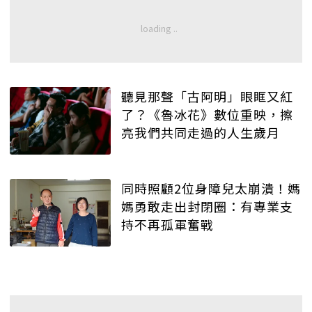
聽見那聲「古阿明」眼眶又紅
了？《魯冰花》數位重映，擦
亮我們共同走過的人生歲月
同時照顧2位身障兒太崩潰！媽
媽勇敢走出封閉圈：有專業支
持不再孤軍奮戰