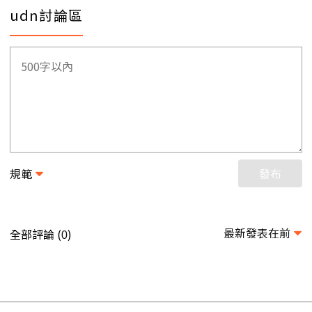
udn討論區
規範
發布
最新發表在前
全部評論 (
)
0