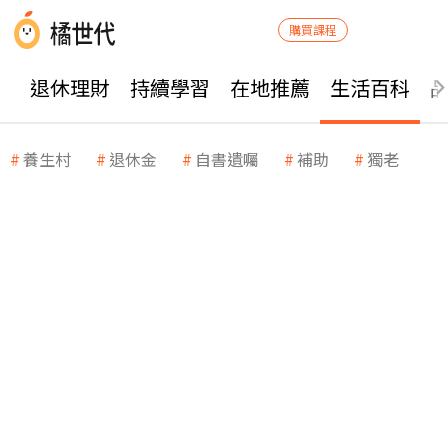
購買課程
退休理財
持續學習
在地推薦
生活百科
養生村
退休金
自書遺囑
補助
獨老