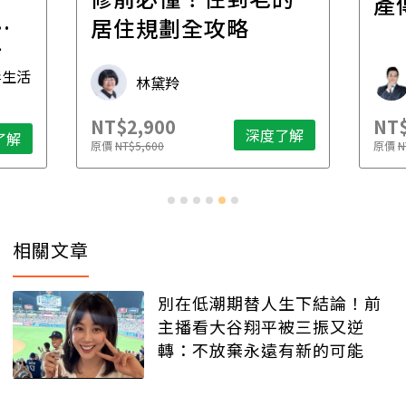
產
一
居住規劃全攻略
先
毒生活
林黛羚
NT$2,900
NT$
深度了解
了解
原價
NT$5,600
原價
N
相關文章
別在低潮期替人生下結論！前
主播看大谷翔平被三振又逆
轉：不放棄永遠有新的可能