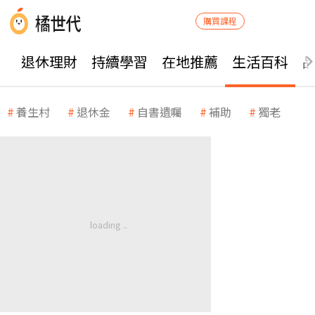
購買課程
退休理財
持續學習
在地推薦
生活百科
養生村
退休金
自書遺囑
補助
獨老