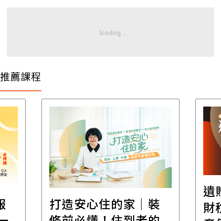
推薦課程
遺
報
打造安心住的家｜裝
財
一
修前必懂！住到老的