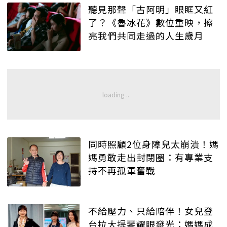
聽見那聲「古阿明」眼眶又紅
了？《魯冰花》數位重映，擦
亮我們共同走過的人生歲月
同時照顧2位身障兒太崩潰！媽
媽勇敢走出封閉圈：有專業支
持不再孤軍奮戰
不給壓力、只給陪伴！女兒登
台拉大提琴耀眼發光：媽媽成