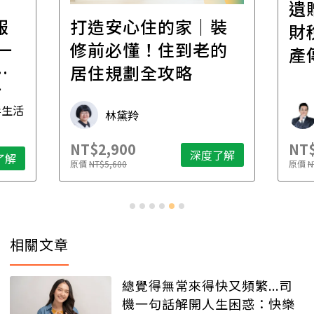
遺
報
打造安心住的家｜裝
財
一
修前必懂！住到老的
產
一
居住規劃全攻略
先
毒生活
林黛羚
NT$2,900
NT$
深度了解
了解
原價
NT$5,600
原價
N
相關文章
總覺得無常來得快又頻繁...司
機一句話解開人生困惑：快樂