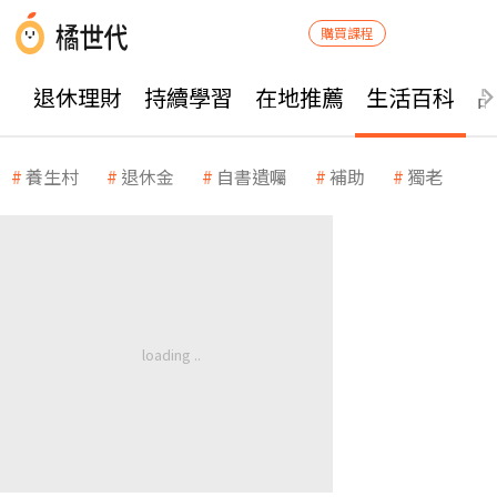
購買課程
退休理財
持續學習
在地推薦
生活百科
養生村
退休金
自書遺囑
補助
獨老