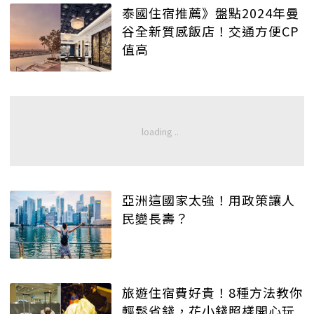
泰國住宿推薦》盤點2024年曼
谷全新質感飯店！交通方便CP
值高
亞洲這國家太強！用政策讓人
民變長壽？
旅遊住宿費好貴！8種方法教你
輕鬆省錢，花小錢照樣開心玩