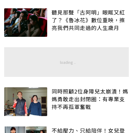
聽見那聲「古阿明」眼眶又紅
了？《魯冰花》數位重映，擦
亮我們共同走過的人生歲月
同時照顧2位身障兒太崩潰！媽
媽勇敢走出封閉圈：有專業支
持不再孤軍奮戰
不給壓力、只給陪伴！女兒登