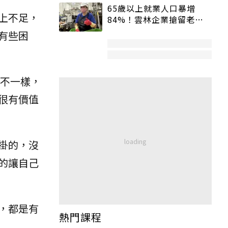
65歲以上就業人口暴增
上不足，
84%！雲林企業搶留老員
工：穩定性高、經驗豐富
有些困
我不一樣，
很有價值
掛的，沒
的讓自己
，都是有
熱門課程