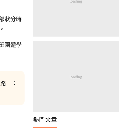
部狀分時
。
班團體學
的路 ：
熱門文章