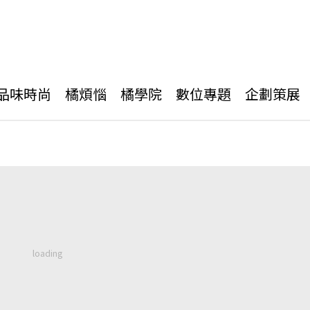
品味時尚
橘煩惱
橘學院
數位專題
企劃策展