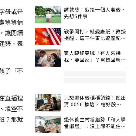
譚敦慈：迎接一個人老後，
字母或是
先想5件事
慮等等情
戰爭開打，錢變廢紙？教授
，讓閱讀
提醒：這三件事比資產配置
建築、表
更重要！
家人臨終突喊「有人來接
我、要回家」？醫授回應方
式快學：避免抱憾終生
孩子「不
在直播裡
只想退休後穩穩領錢！她出
清 0056 換這 3 檔好股：
、填空不
股價高點照樣買
班？那就
退休養生村新趨勢「和大學
當鄰居」：沒上課不能住、
宿舍變養老房