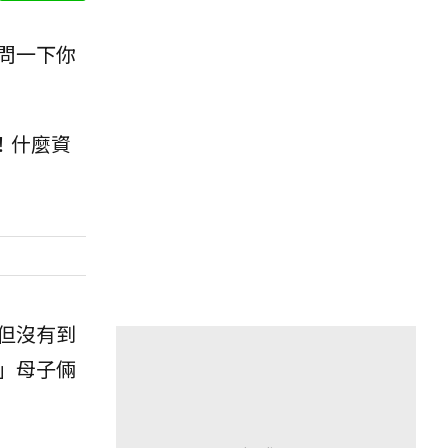
問一下你
！什麼資
但沒有到
」母子倆