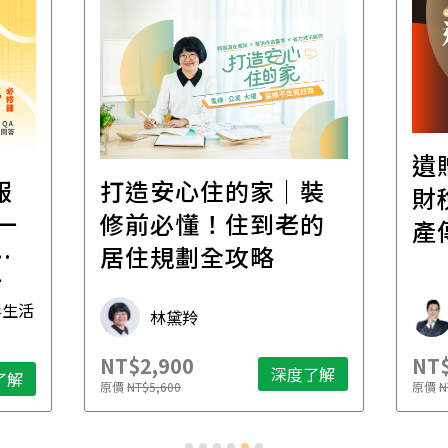
遺
報
打造安心住的家｜裝
財
一
修前必懂！住到老的
產
一
居住規劃全攻略
先
毒生活
林黛羚
NT$2,900
NT$
深度了解
了解
原價
NT$5,600
原價
N