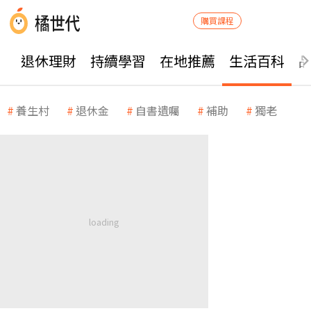
購買課程
退休理財
持續學習
在地推薦
生活百科
養生村
退休金
自書遺囑
補助
獨老