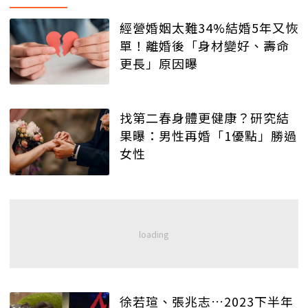
經營婚姻太難34%結婚5年又恢
單！離婚後「身材變好、壽命
更長」原因曝
找第二春身體更健康？研究結
果曝：男性再婚「1優點」勝過
女性
徐若瑄、張兆志…2023下半年