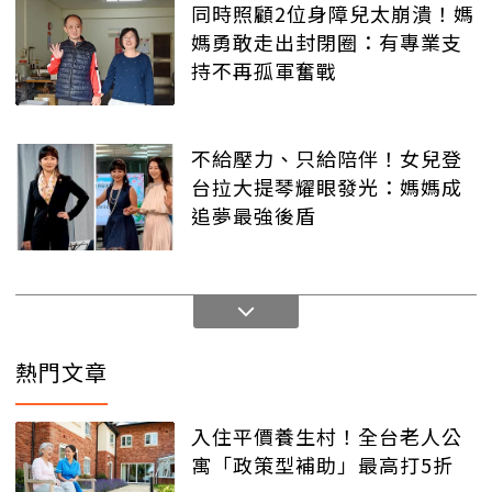
同時照顧2位身障兒太崩潰！媽
媽勇敢走出封閉圈：有專業支
持不再孤軍奮戰
不給壓力、只給陪伴！女兒登
台拉大提琴耀眼發光：媽媽成
追夢最強後盾
熱門文章
入住平價養生村！全台老人公
寓「政策型補助」最高打5折