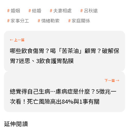
婚姻
結婚
夫妻相處
呂秋遠
家事分工
情緒勒索
家庭關係
哪些飲食傷胃？喝「苦茶油」顧胃？破解保
胃7迷思、3飲食護胃黏膜
總覺得自己生病…慮病症是什麼？5徵兆一
次看！死亡風險高出84%與1事有關
延伸閱讀