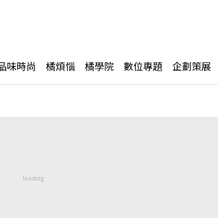
品味時尚
橘煩惱
橘學院
數位專題
企劃策展