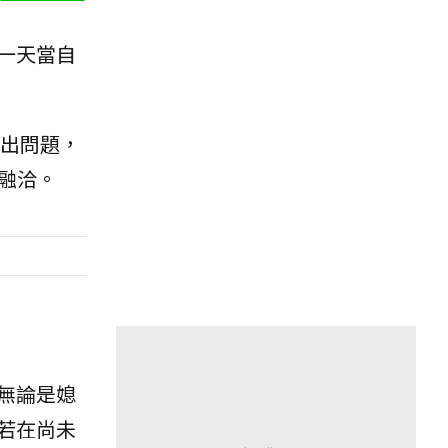
一天當自
出問題，
處融洽。
無論是媳
若在尚未