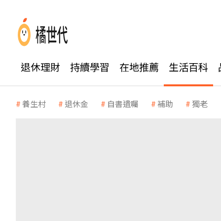
退休理財
持續學習
在地推薦
生活百科
養生村
退休金
自書遺囑
補助
獨老