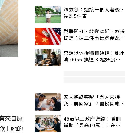
譚敦慈：迎接一個人老後，
先想5件事
戰爭開打，錢變廢紙？教授
提醒：這三件事比資產配置
更重要！
只想退休後穩穩領錢！她出
清 0056 換這 3 檔好股：
股價高點照樣買
家人臨終突喊「有人來接
我、要回家」？醫授回應方
式快學：避免抱憾終生
有來自原
45歲以上政府送錢！職訓
補助「最高10萬」：在
歡上她的
職、待業都能申請