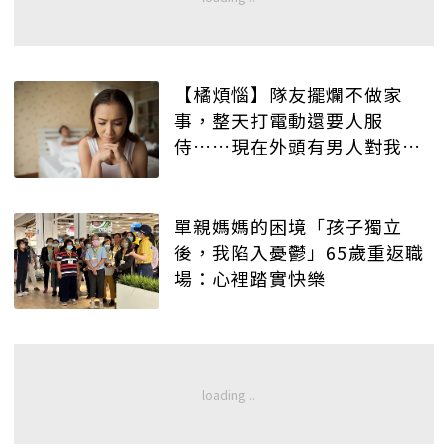
【橘煩惱】隊友擺爛不做家
事，整天打電動還要人服
侍……現在外頭有男人對我
好，想離婚但捨不得孩子……
求指引方向。
單親媽媽的困境「孩子獨立
後，我陷入憂鬱」65歲重返職
場：心裡踏實快樂