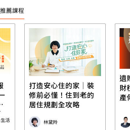
推薦課程
遺
報
打造安心住的家｜裝
財
一
修前必懂！住到老的
產
一
居住規劃全攻略
先
毒生活
林黛羚