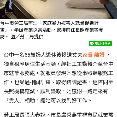
台中市勞工局辦理「家庭暴力被害人就業促進計
畫」，舉辦產業探索活動，安排前往長照產業等參
訪。 圖／勞工局提供
用LINE傳送
台中一名65歲婦人退休後慘遭丈夫
家暴
離婚
，
獨自租屋居住生活困頓，經社工主動轉介至台中
市就業服務處，就服員發現她想從事照顧服務工
作，也受過相關訓練、取得結訓證書，經陪同至
長照機構應試，順利錄取，她感謝一路走來有
「貴人」相助，讓她可以找到好工作。
勞工局長張大春說，市長盧秀燕重視市民就業需