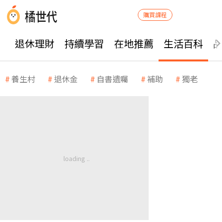
購買課程
退休理財
持續學習
在地推薦
生活百科
養生村
退休金
自書遺囑
補助
獨老