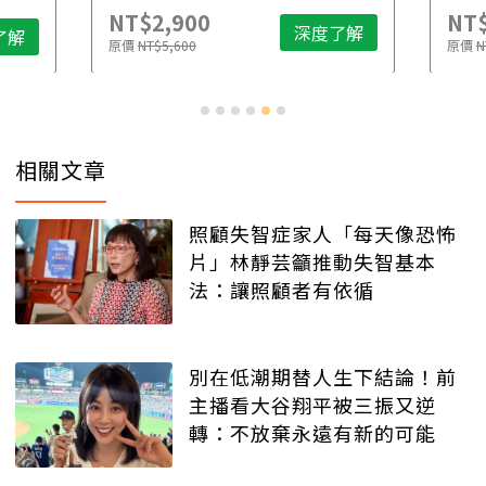
NT$2,900
NT$
深度了解
了解
原價
NT$5,600
原價
N
相關文章
照顧失智症家人「每天像恐怖
片」林靜芸籲推動失智基本
法：讓照顧者有依循
別在低潮期替人生下結論！前
主播看大谷翔平被三振又逆
轉：不放棄永遠有新的可能