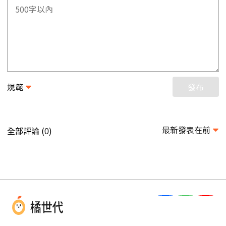
規範
發布
最新發表在前
全部評論 (
)
0