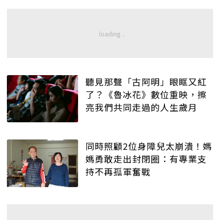
聽見那聲「古阿明」眼眶又紅
了？《魯冰花》數位重映，擦
亮我們共同走過的人生歲月
同時照顧2位身障兒太崩潰！媽
媽勇敢走出封閉圈：有專業支
持不再孤軍奮戰