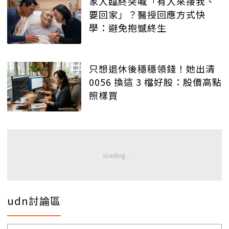
家人臨終突喊「有人來接我、
要回家」？醫授回應方式快
學：避免抱憾終生
只想退休後穩穩領錢！她出清
0056 換這 3 檔好股：股價高點
照樣買
udn討論區