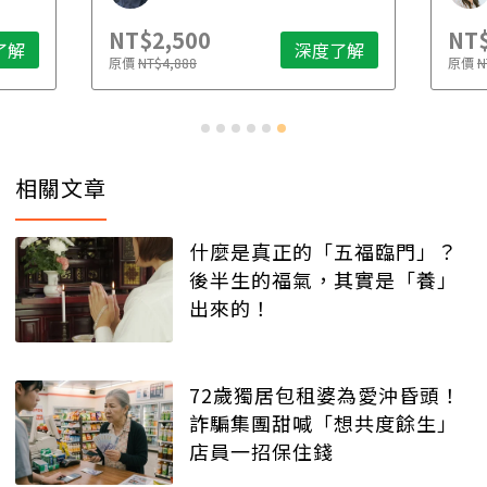
NT$2,500
NT$
了解
深度了解
原價
NT$4,888
原價
N
相關文章
什麼是真正的「五福臨門」？
後半生的福氣，其實是「養」
出來的！
72歲獨居包租婆為愛沖昏頭！
詐騙集團甜喊「想共度餘生」
店員一招保住錢