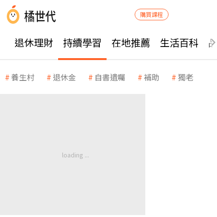
購買課程
退休理財
持續學習
在地推薦
生活百科
養生村
退休金
自書遺囑
補助
獨老