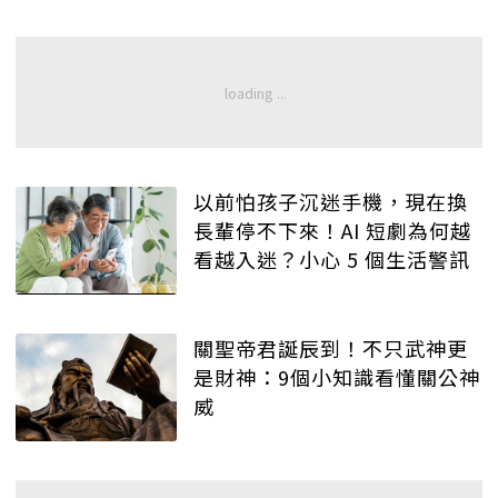
以前怕孩子沉迷手機，現在換
長輩停不下來！AI 短劇為何越
看越入迷？小心 5 個生活警訊
關聖帝君誕辰到！不只武神更
是財神：9個小知識看懂關公神
威