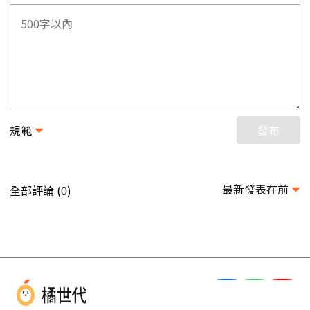
規範
發布
最新發表在前
全部評論 (
)
0