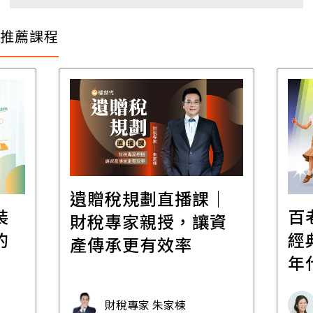
推薦課程
遺贈稅規劃直播課│
裝
百
財稅專家親授，讓資
的
經
產傳承更有效率
年
財稅專家 朱家棟