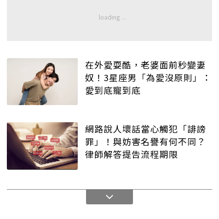
在外愛耍酷，老婆面前秒變妻
奴！3星座男「為愛沒原則」：
愛到底寵到底
網路說人壞話當心觸犯「誹謗
罪」！與妨害名譽有何不同？
律師解答提告流程期限