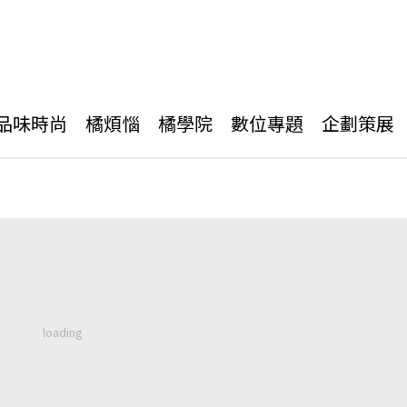
品味時尚
橘煩惱
橘學院
數位專題
企劃策展