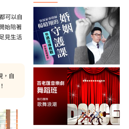
都可以自
開始陪著
足見生活
現，自
！