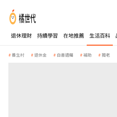
退休理財
持續學習
在地推薦
生活百科
養生村
退休金
自書遺囑
補助
獨老