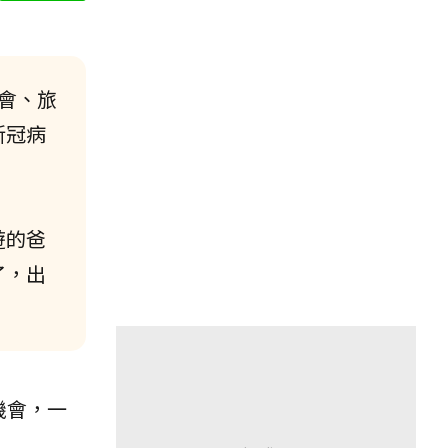
會、旅
新冠病
遊的爸
了，出
機會，一