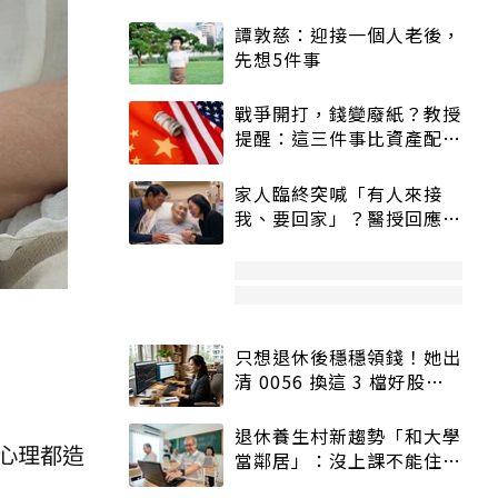
譚敦慈：迎接一個人老後，
先想5件事
戰爭開打，錢變廢紙？教授
提醒：這三件事比資產配置
更重要！
家人臨終突喊「有人來接
我、要回家」？醫授回應方
式快學：避免抱憾終生
只想退休後穩穩領錢！她出
清 0056 換這 3 檔好股：
股價高點照樣買
退休養生村新趨勢「和大學
心理都造
當鄰居」：沒上課不能住、
宿舍變養老房