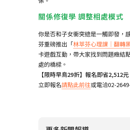
係。
關係修復學 調整相處模式
你是否和子女衝突總是一觸即發，
芬重磅推出「
林萃芬心理課｜翻轉
卡遊戲互動，帶大家找到問題癥結
處的橋樑。
【限時早鳥29折】報名即省2,512元
立即報名
請點此前往
或電洽02-2649
更多新聞報導