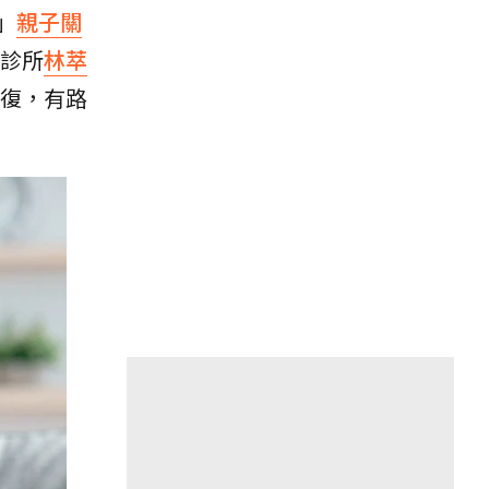
」
親子關
診所
林萃
復，有路