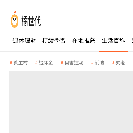
退休理財
持續學習
在地推薦
生活百科
養生村
退休金
自書遺囑
補助
獨老