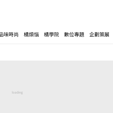
品味時尚
橘煩惱
橘學院
數位專題
企劃策展