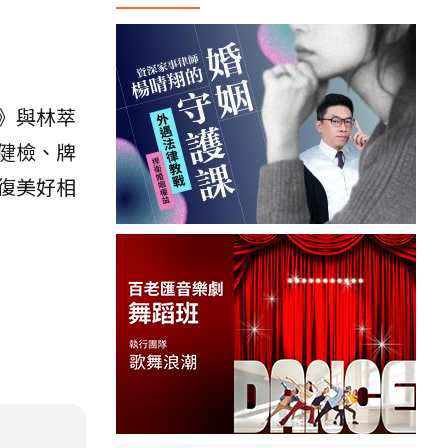
》與林萃
健檢、牌
復美好相