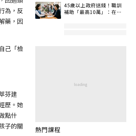
45歲以上政府送錢！職訓
行為，反
補助「最高10萬」：在
職、待業都能申請
解藥，因
自己「檢
萃芬建
經歷。她
做點什
孩子的關
熱門課程