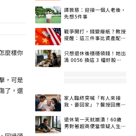
譚敦慈：迎接一個人老後，
先想5件事
戰爭開打，錢變廢紙？教授
提醒：這三件事比資產配置
更重要！
怎麼樣你
只想退休後穩穩領錢！她出
清 0056 換這 3 檔好股：
股價高點照樣買
擊，可是
傷了，還
家人臨終突喊「有人來接
我、要回家」？醫授回應方
式快學：避免抱憾終生
退休第一天就崩潰！60歲
男對著超商便當懷疑人生
「一切好安靜」
，回過頭