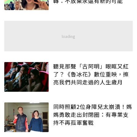
轉：不放棄永遠有新的可能
聽見那聲「古阿明」眼眶又紅
了？《魯冰花》數位重映，擦
亮我們共同走過的人生歲月
同時照顧2位身障兒太崩潰！媽
媽勇敢走出封閉圈：有專業支
持不再孤軍奮戰