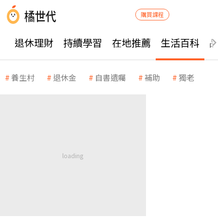
購買課程
退休理財
持續學習
在地推薦
生活百科
養生村
退休金
自書遺囑
補助
獨老