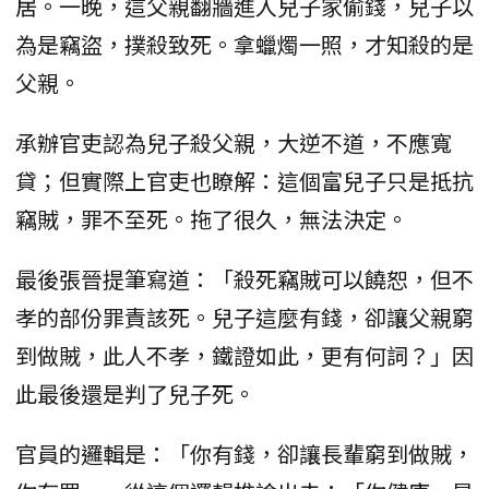
居。一晚，這父親翻牆進入兒子家偷錢，兒子以
為是竊盜，撲殺致死。拿蠟燭一照，才知殺的是
父親。
承辦官吏認為兒子殺父親，大逆不道，不應寬
貸；但實際上官吏也瞭解：這個富兒子只是抵抗
竊賊，罪不至死。拖了很久，無法決定。
最後張晉提筆寫道：「殺死竊賊可以饒恕，但不
孝的部份罪責該死。兒子這麼有錢，卻讓父親窮
到做賊，此人不孝，鐵證如此，更有何詞？」因
此最後還是判了兒子死。
官員的邏輯是：「你有錢，卻讓長輩窮到做賊，