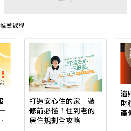
推薦課程
遺
報
打造安心住的家｜裝
財
一
修前必懂！住到老的
產
一
居住規劃全攻略
先