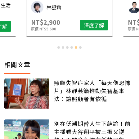
毒生活
林黛羚
NT$2,900
NT$
深度了解
了解
原價
NT$5,600
原價
N
相關文章
照顧失智症家人「每天像恐怖
片」林靜芸籲推動失智基本
法：讓照顧者有依循
別在低潮期替人生下結論！前
主播看大谷翔平被三振又逆