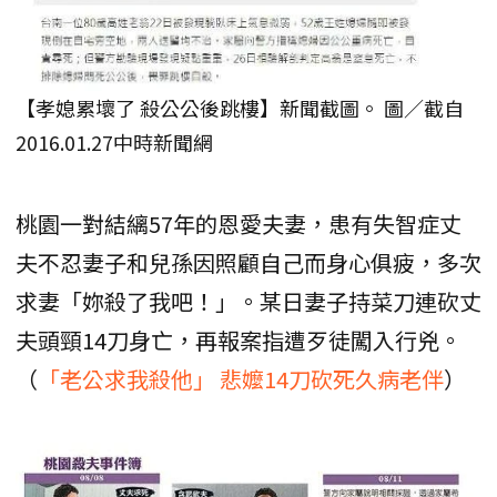
【孝媳累壞了 殺公公後跳樓】新聞截圖。 圖／截自
2016.01.27中時新聞網
桃園一對結縭57年的恩愛夫妻，患有失智症丈
夫不忍妻子和兒孫因照顧自己而身心俱疲，多次
求妻「妳殺了我吧！」。某日妻子持菜刀連砍丈
夫頭頸14刀身亡，再報案指遭歹徒闖入行兇。
（
「老公求我殺他」 悲嬤14刀砍死久病老伴
）