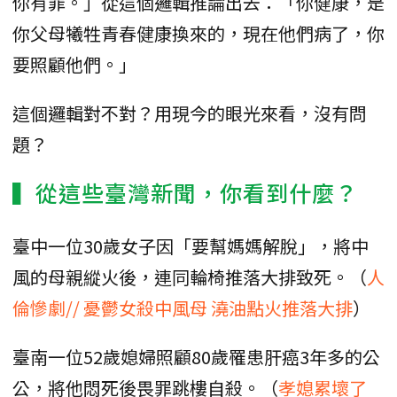
你有罪。」從這個邏輯推論出去：「你健康，是
你父母犧牲青春健康換來的，現在他們病了，你
要照顧他們。」
這個邏輯對不對？用現今的眼光來看，沒有問
題？
▍從這些臺灣新聞，你看到什麼？
臺中一位30歲女子因「要幫媽媽解脫」，將中
風的母親縱火後，連同輪椅推落大排致死。（
人
倫慘劇// 憂鬱女殺中風母 澆油點火推落大排
）
臺南一位52歲媳婦照顧80歲罹患肝癌3年多的公
公，將他悶死後畏罪跳樓自殺。（
孝媳累壞了