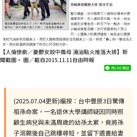
【人倫慘劇／憂鬱女殺中風母 澆油點火推落大排】新
聞截圖。 圖／截自2015.11.11自由時報
用LINE傳送
(2025.07.04更新)編按：台中豐原3日驚傳
祖孫命案，一名退休大學講師疑因同時照
顧生病兒與未滿周歲的幼孫太累，竟將孫
子溺斃後自己跳樓尋短，並留下遺書給妻