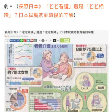
劇。（
長照日本》「老老看護」還是「老老相
殘」？日本弒親悲劇背後的辛酸
）