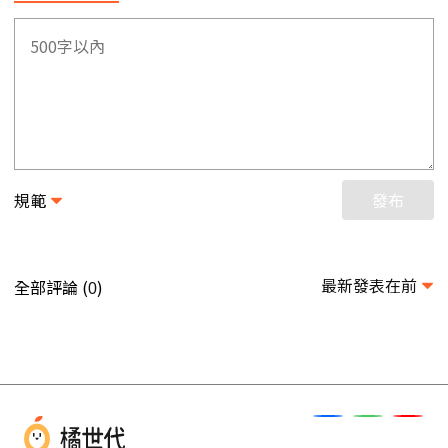
規範
發布
最新發表在前
全部評論 (
)
0