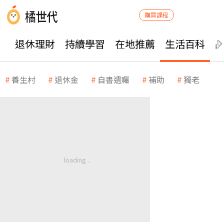
購買課程
退休理財
持續學習
在地推薦
生活百科
養生村
退休金
自書遺囑
補助
獨老