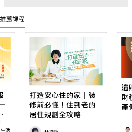
推薦課程
遺
報
打造安心住的家｜裝
財
一
修前必懂！住到老的
產
一
居住規劃全攻略
先
毒生活