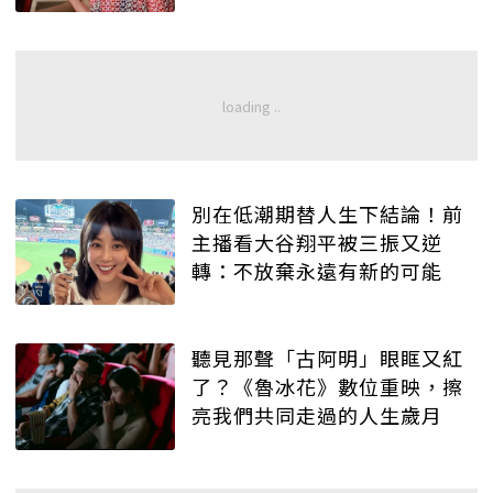
別在低潮期替人生下結論！前
主播看大谷翔平被三振又逆
轉：不放棄永遠有新的可能
聽見那聲「古阿明」眼眶又紅
了？《魯冰花》數位重映，擦
亮我們共同走過的人生歲月