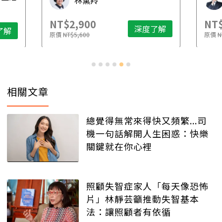
林黛羚
NT$2,900
NT$
深度了解
了解
原價
NT$5,600
原價
N
相關文章
總覺得無常來得快又頻繁...司
機一句話解開人生困惑：快樂
關鍵就在你心裡
照顧失智症家人「每天像恐怖
片」林靜芸籲推動失智基本
法：讓照顧者有依循