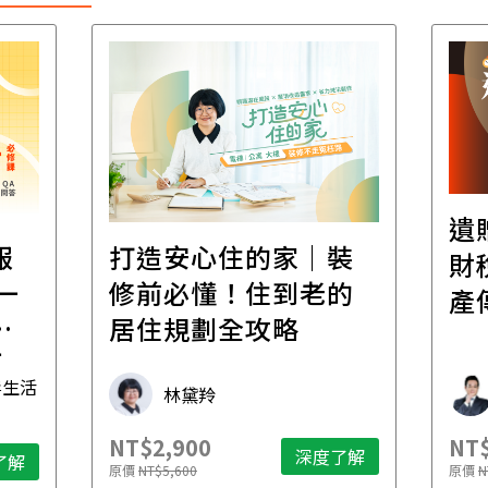
遺
報
打造安心住的家｜裝
財
一
修前必懂！住到老的
產
一
居住規劃全攻略
先
毒生活
林黛羚
NT$2,900
NT$
深度了解
了解
原價
NT$5,600
原價
N