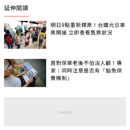
延伸閱讀
明日9點重新釋票！台鐵元旦車
票開搶 立即查看售票狀況
買對保單老後不怕沒人顧！專
家：同時注意是否有「豁免保
費機制」