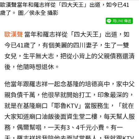
歐漢聲當年和羅志祥從「四大天王」出道，如今已41
歲了。 圖／侯永全 攝影
用LINE傳送
歐漢聲
當年和羅志祥從「四大天王」出道，如
今已41歲了，有個美麗的四川妻子，生了一雙
女兒，生平無大志，把從小背上的父親債務還清
後，他隨時想退休。
他當年跟羅志祥一起念基隆的培德高中，家中父
親負債千萬，他很早就開始打工，印象最深的，
就是在基隆廟口「耶魯KTV」當服務生，「就在
大家知道廟口油飯後面資生堂二樓，每天幫人服
務，偶爾幫唱，一天有3、4千元小費。有一
天，羅志祥找我陪他去面試當藝人，我就跟KTV