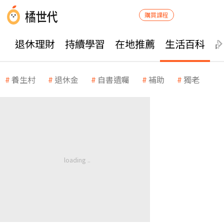
購買課程
退休理財
持續學習
在地推薦
生活百科
養生村
退休金
自書遺囑
補助
獨老