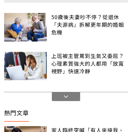
50歲後夫妻吵不停？從退休
「夫源病」拆解更年期的婚姻
危機
上班被主管罵到生氣又委屈？
心理素質強大的人都用「放寬
視野」快速冷靜
熱門文章
家人臨終突喊「有人來接我、