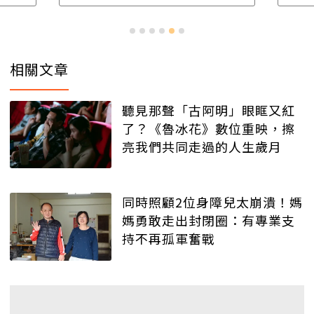
相關文章
聽見那聲「古阿明」眼眶又紅
了？《魯冰花》數位重映，擦
亮我們共同走過的人生歲月
同時照顧2位身障兒太崩潰！媽
媽勇敢走出封閉圈：有專業支
持不再孤軍奮戰