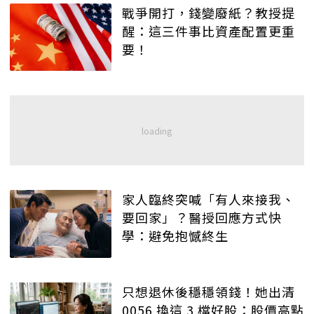
戰爭開打，錢變廢紙？教授提
醒：這三件事比資產配置更重
要！
家人臨終突喊「有人來接我、
要回家」？醫授回應方式快
學：避免抱憾終生
只想退休後穩穩領錢！她出清
0056 換這 3 檔好股：股價高點