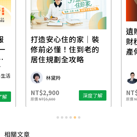
遺
報
打造安心住的家｜裝
財
一
修前必懂！住到老的
產
一
居住規劃全攻略
先
毒生活
林黛羚
NT$2,900
NT$
深度了解
了解
原價
NT$5,600
原價
N
相關文章