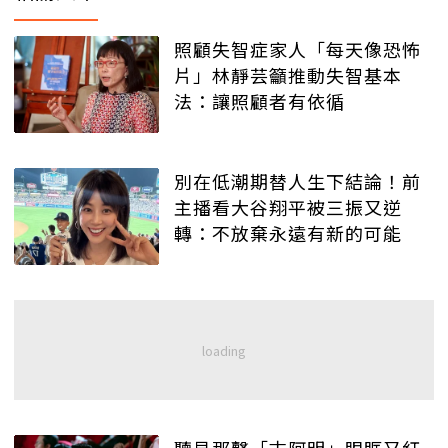
照顧失智症家人「每天像恐怖
片」林靜芸籲推動失智基本
法：讓照顧者有依循
別在低潮期替人生下結論！前
主播看大谷翔平被三振又逆
轉：不放棄永遠有新的可能
聽見那聲「古阿明」眼眶又紅