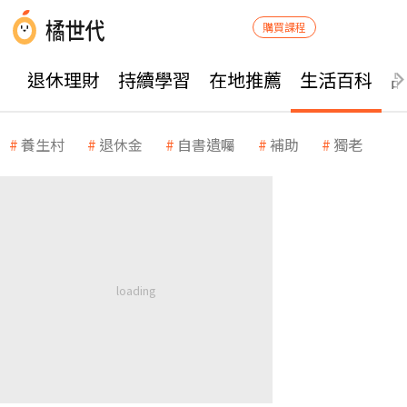
購買課程
退休理財
持續學習
在地推薦
生活百科
養生村
退休金
自書遺囑
補助
獨老