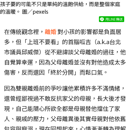
孩子要的可能不只是單純的溫飽供給，而是整個家庭
的溫暖。 圖／pexels
用LINE傳送
在傳統觀念裡，
離婚
對小孩的影響都是負面居
多，但「上班不要看」的首腦呱吉（a.k.a台北
市議員邱威傑）從不避諱談父母離婚的過往，他
自覺算幸運，因為父母離婚並沒有對他造成太多
傷害，反而還因「終於分開」而鬆口氣。
因為雙親離婚前的爭吵讓他累積許多不滿情緒，
還曾經鄙視過不敢反抗家父的母親，長大後才發
現，自己能隨心所欲全都是母親替他擋住了家
人、親戚的壓力，父母離異後其實母親對他依舊
包容與寵溺，現在回想起來，心情漸漸轉為理解