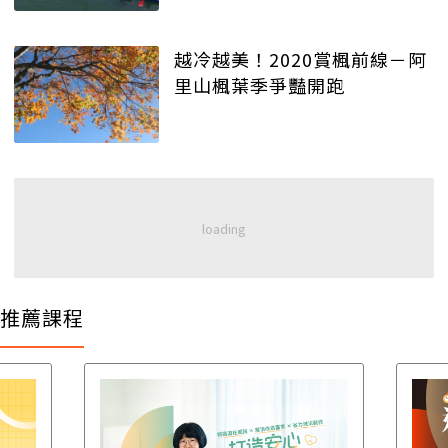
越冷越美！2020賞楓前線－阿
里山楓葉季爭豔開跑
推薦課程