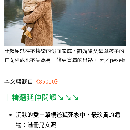
比起屈就在不快樂的假面家庭，離婚後父母與孩子的
正向相處也不失為另一條更寬廣的出路。 圖／pexels
本文轉載自
《85010》
｜精選延伸閱讀↘↘↘
沉默的愛－單親爸孤死家中，最珍貴的遺
物：滿冊兒女照