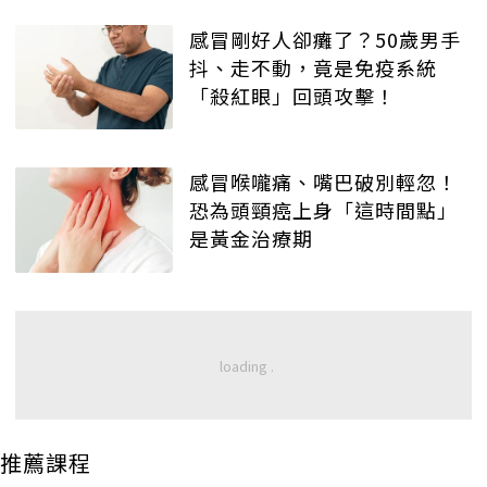
感冒剛好人卻癱了？50歲男手
抖、走不動，竟是免疫系統
「殺紅眼」回頭攻擊！
感冒喉嚨痛、嘴巴破別輕忽！
恐為頭頸癌上身「這時間點」
是黃金治療期
推薦課程