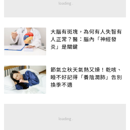
大腦有斑塊，為何有人失智有
人正常？醫：腦內「神經發
炎」是關鍵
節氣立秋天氣熱又燥！乾咳、
睡不好記得「養陰潤肺」告別
換季不適