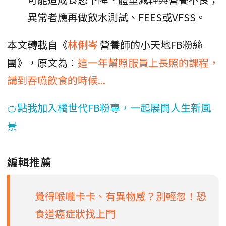
異常者應再做飲水測試、FEES或VFSS。
本文轉載自《
林俐岑
營養師的小天地FB粉絲
團》，原文為：
這一年幫照服員上長照的課程，
講到吞嚥飲食的時候...
🍊點我加入橘世代FB粉專，一起展開人生新風
景
編輯推薦
覺得喉嚨卡卡、有異物感？別輕忽！恐
食道癌症狀找上門