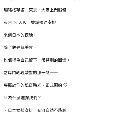
瓔珞桜華館｜東京・大阪上門服務
東京 × 大阪｜雙城預約安排
來到日本的夜晚，
除了觀光與美食，
也值得為自己留下一段特別的回憶。
當房門輕輕敲響的那一刻——
專屬於你的私密時光，正式開始 ♡
✨ 為什麼選擇我們？
・日本女孩安排，交流自然不尷尬