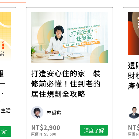
遺
報
打造安心住的家｜裝
財
一
修前必懂！住到老的
產
一
居住規劃全攻略
先
毒生活
林黛羚
NT$2,900
NT$
深度了解
了解
原價
NT$5,600
原價
N