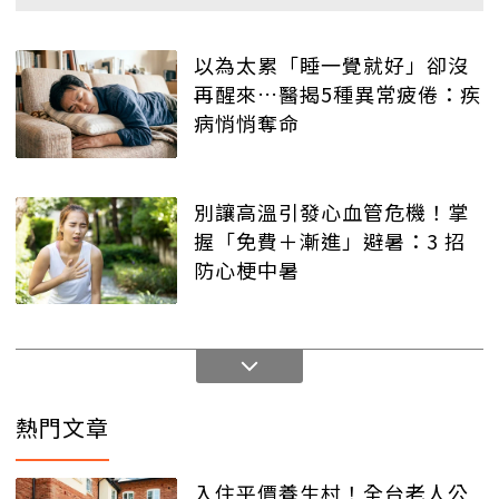
以為太累「睡一覺就好」卻沒
再醒來…醫揭5種異常疲倦：疾
病悄悄奪命
別讓高溫引發心血管危機！掌
握「免費＋漸進」避暑：3 招
防心梗中暑
熱門文章
入住平價養生村！全台老人公