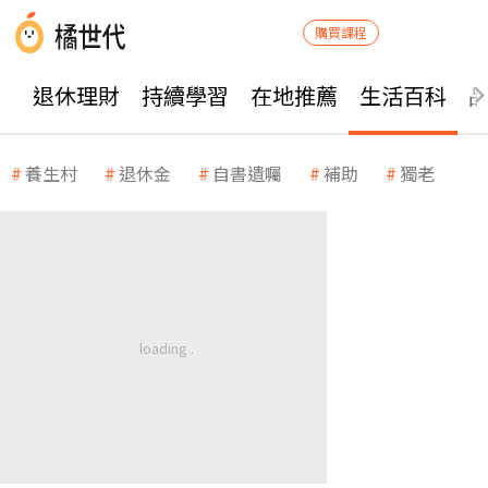
購買課程
退休理財
持續學習
在地推薦
生活百科
養生村
退休金
自書遺囑
補助
獨老