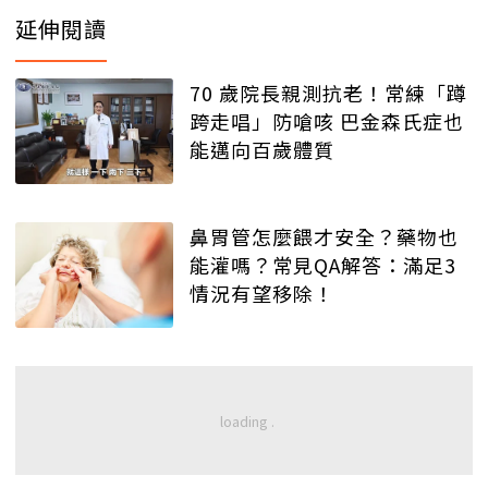
延伸閱讀
70 歲院長親測抗老！常練「蹲
跨走唱」防嗆咳 巴金森氏症也
能邁向百歲體質
鼻胃管怎麼餵才安全？藥物也
能灌嗎？常見QA解答：滿足3
情況有望移除！