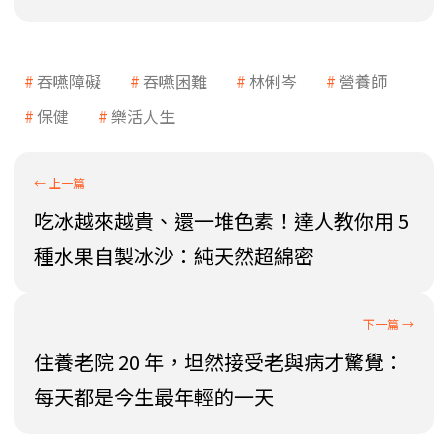
吞嚥障礙
吞嚥困難
林俐岑
營養師
保健
樂活人生
吃冰越來越貴、還一堆色素！達人教你用 5
種水果自製冰沙：純天然超綿密
住養老院 20 年，坦然接受老與病才驚覺：
每天都是今生最年輕的一天