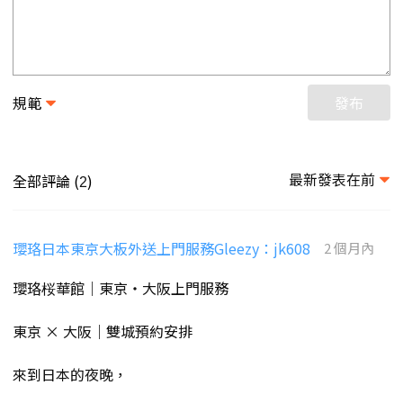
規範
發布
最新發表在前
全部評論 (
)
2
瓔珞日本東京大板外送上門服務Gleezy：jk608
2 個月內
瓔珞桜華館｜東京・大阪上門服務
東京 × 大阪｜雙城預約安排
來到日本的夜晚，