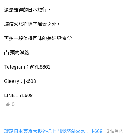
還是難得的日本旅行，
讓這趟旅程除了風景之外，
再多一段值得回味的美好記憶 ♡
📩 預約聯絡
Telegram：@YL8861
Gleezy：jk608
LINE：YL608
0
瓔珞日本東京大板外送上門服務Gleezy：jk608
2 個月內