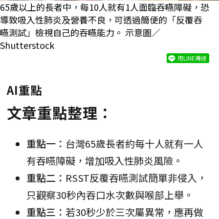
65歲以上的長者中，每10人就有1人面臨吞嚥障礙，恐
導致吸入性肺炎及營養不良，可透過簡便的「反覆吞
嚥測試」檢視自己的吞嚥能力。 示意圖／
Shutterstock
用LINE傳送
AI重點
文章重點整理：
重點一：
台灣65歲長者約每十人就有一人
有吞嚥障礙，增加吸入性肺炎風險。
重點二：
RSST反覆吞嚥測試簡單非侵入，
只觀察30秒內吞口水次數與喉部上舉。
重點三：
若30秒少於三次屬異常，應再做