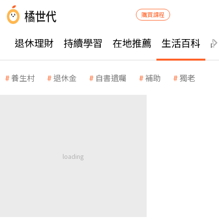
購買課程
退休理財
持續學習
在地推薦
生活百科
養生村
退休金
自書遺囑
補助
獨老