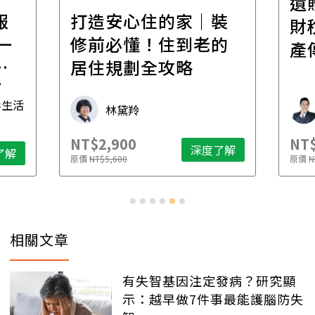
遺
報
打造安心住的家｜裝
財
一
修前必懂！住到老的
產
一
居住規劃全攻略
先
毒生活
林黛羚
NT$2,900
NT$
深度了解
了解
原價
NT$5,600
原價
N
相關文章
有失智基因注定發病？研究顯
示：越早做7件事最能護腦防失