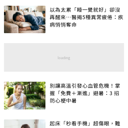
以為太累「睡一覺就好」卻沒
再醒來…醫揭5種異常疲倦：疾
病悄悄奪命
別讓高溫引發心血管危機！掌
握「免費＋漸進」避暑：3 招
防心梗中暑
起床「秒看手機」超傷眼，難