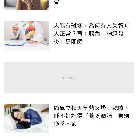
智
大腦有斑塊，為何有人失智有
人正常？醫：腦內「神經發
炎」是關鍵
節氣立秋天氣熱又燥！乾咳、
睡不好記得「養陰潤肺」告別
換季不適