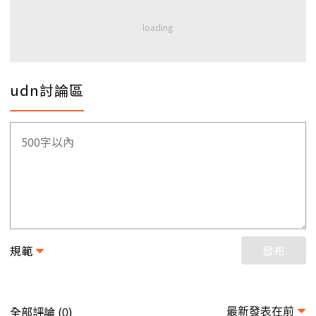
udn討論區
規範
發布
最新發表在前
全部評論 (
)
0